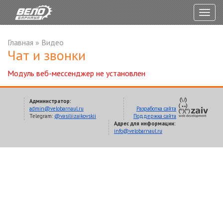
Togg
navig
Главная
»
Видео
Чат и звонки
Модуль веб-мессенджер не установлен
Администратор:
admin@velobarnaul.ru
Разработка сайта
Telegram:
@vasiliizaikovskii
Поддержка сайта
Адрес для информации:
info@velobarnaul.ru