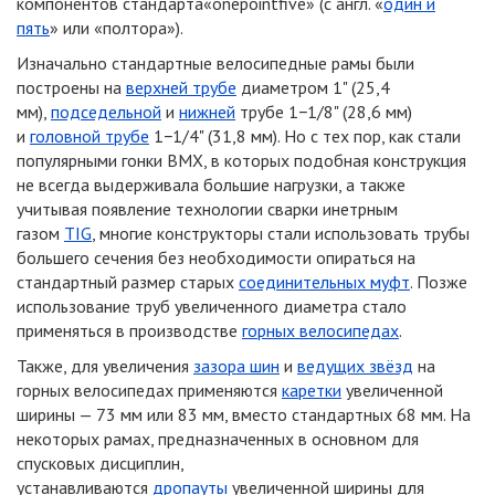
компонентов стандарта«onepointfive» (с англ. «
один и
пять
» или «полтора»).
Изначально стандартные велосипедные рамы были
построены на
верхней трубе
диаметром 1" (25,4
мм),
подседельной
и
нижней
трубе 1−1/8" (28,6 мм)
и
головной трубе
1−1/4" (31,8 мм). Но с тех пор, как стали
популярными гонки BMX, в которых подобная конструкция
не всегда выдерживала большие нагрузки, а также
учитывая появление технологии сварки инетрным
газом
TIG
, многие конструкторы стали использовать трубы
большего сечения без необходимости опираться на
стандартный размер старых
соединительных муфт
. Позже
использование труб увеличенного диаметра стало
применяться в производстве
горных велосипедах
.
Также, для увеличения
зазора шин
и
ведущих звёзд
на
горных велосипедах применяются
каретки
увеличенной
ширины — 73 мм или 83 мм, вместо стандартных 68 мм. На
некоторых рамах, предназначенных в основном для
спусковых дисциплин,
устанавливаются
дропауты
увеличенной ширины для