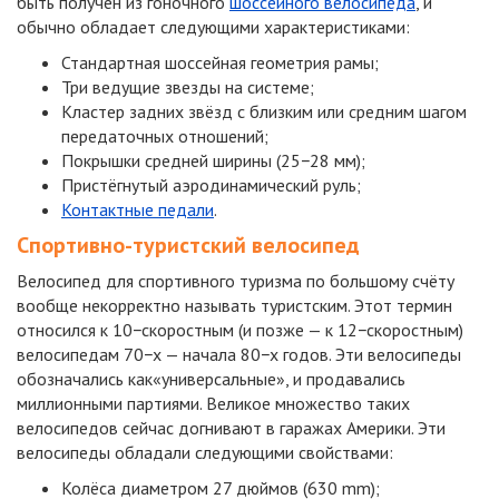
быть получен из гоночного
шоссейного велосипеда
, и
обычно обладает следующими характеристиками:
Стандартная шоссейная геометрия рамы;
Три ведущие звезды на системе;
Кластер задних звёзд с близким или средним шагом
передаточных отношений;
Покрышки средней ширины (25−28 мм);
Пристёгнутый аэродинамический руль;
Контактные педали
.
Спортивно-туристский
велосипед
Велосипед для спортивного туризма по большому счёту
вообще некорректно называть туристским. Этот термин
относился к 10−скоростным (и позже — к 12−скоростным)
велосипедам 70−х — начала 80−х годов. Эти велосипеды
обозначались как«универсальные», и продавались
миллионными партиями. Великое множество таких
велосипедов сейчас догнивают в гаражах Америки. Эти
велосипеды обладали следующими свойствами:
Колёса диаметром 27 дюймов (630 mm);