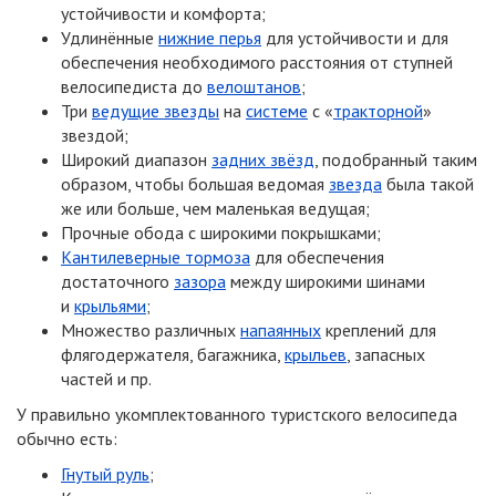
устойчивости и комфорта;
Удлинённые
нижние перья
для устойчивости и для
обеспечения необходимого расстояния от ступней
велосипедиста до
велоштанов
;
Три
ведущие звезды
на
системе
с «
тракторной
»
звездой;
Широкий диапазон
задних звёзд
, подобранный таким
образом, чтобы большая ведомая
звезда
была такой
же или больше, чем маленькая ведущая;
Прочные обода с широкими покрышками;
Кантилеверные тормоза
для обеспечения
достаточного
зазора
между широкими шинами
и
крыльями
;
Множество различных
напаянных
креплений для
флягодержателя, багажника,
крыльев
, запасных
частей и пр.
У правильно укомплектованного туристского велосипеда
обычно есть:
Гнутый руль
;