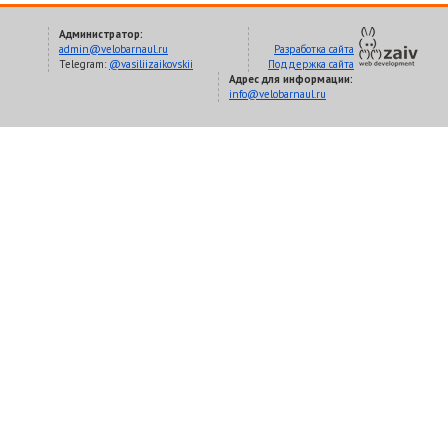
Администратор:
admin@velobarnaul.ru
Разработка сайта
Telegram:
@vasiliizaikovskii
Поддержка сайта
Адрес для информации:
info@velobarnaul.ru