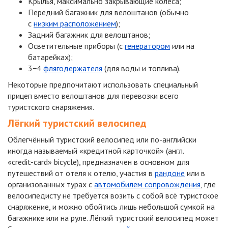
Крылья, максимально закрывающие колёса;
Передний багажник для велоштанов (обычно
с
низким расположением
);
Задний багажник для велоштанов;
Осветительные приборы (с
генератором
или на
батарейках);
3−4
флягодержателя
(для воды и топлива).
Некоторые предпочитают использовать специальный
прицеп вместо велоштанов для перевозки всего
туристского снаряжения.
Лёгкий туристский велосипед
Облегчённый туристский велосипед или
по-английски
иногда называемый «кредитной карточкой» (англ.
«credit-card»
bicycle), предназначен в основном для
путешествий от отеля к отелю, участия в
рандоне
или в
организованных турах с
автомобилем сопровождения
, где
велосипедисту не требуется возить с собой всё туристское
снаряжение, и можно обойтись лишь небольшой сумкой на
багажнике или на руле. Лёгкий туристский велосипед может