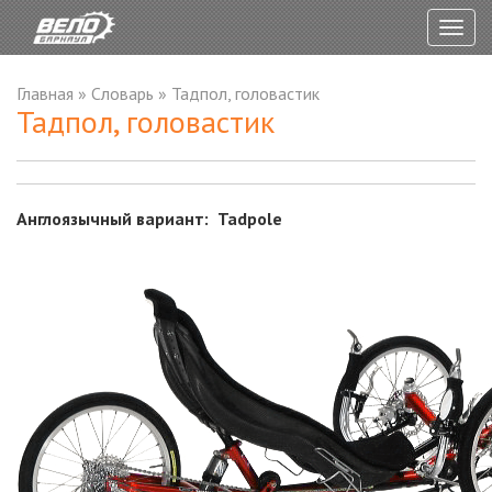
Togg
navig
Главная
»
Словарь
»
Тадпол, головастик
Тадпол, головастик
Англоязычный вариант: Tadpole