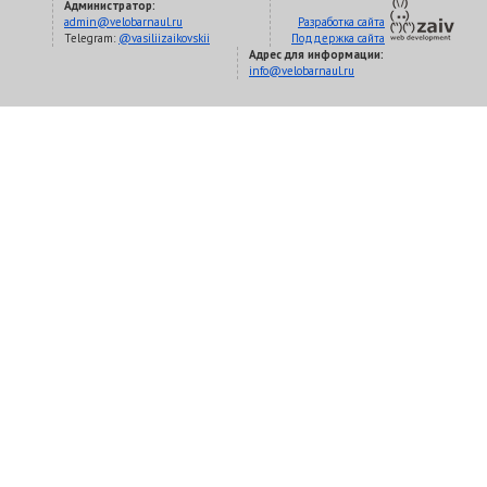
Администратор:
admin@velobarnaul.ru
Разработка сайта
Telegram:
@vasiliizaikovskii
Поддержка сайта
Адрес для информации:
info@velobarnaul.ru