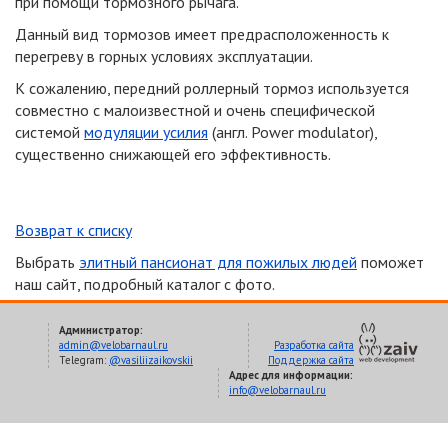
при помощи тормозного рычага.
Данный вид тормозов имеет предрасположенность к
перегреву в горных условиях эксплуатации.
К сожалению, передний роллерный тормоз используется
совместно с малоизвестной и очень специфической
системой
модуляции усилия
(англ. Power modulator),
существенно снижающей его эффективность.
Возврат к списку
Выбрать
элитный пансионат для пожилых людей
поможет
наш сайт, подробный каталог с фото.
Администратор:
admin@velobarnaul.ru
Разработка сайта
Telegram:
@vasiliizaikovskii
Поддержка сайта
Адрес для информации:
info@velobarnaul.ru