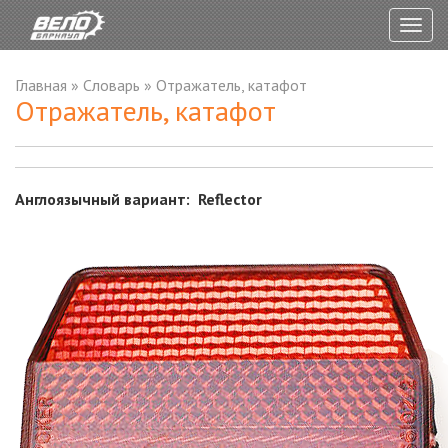
Togg
navig
Главная
»
Словарь
»
Отражатель, катафот
Отражатель, катафот
Англоязычный вариант: Reflector