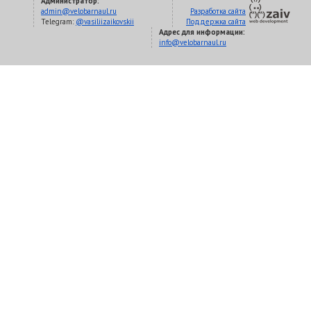
Администратор:
admin@velobarnaul.ru
Разработка сайта
Telegram:
@vasiliizaikovskii
Поддержка сайта
Адрес для информации:
info@velobarnaul.ru