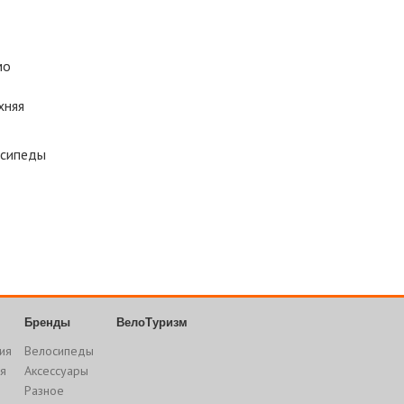
мо
»
хняя
осипеды
Бренды
ВелоТуризм
ия
Велосипеды
я
Аксессуары
Разное