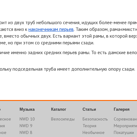
оит из двух труб небольшого сечения, идущих
более-менее
пря
скаются вниз к
наконечникам перьев
. Таким образом, рама«микст
е, вместо обычных двух. Есть вариант этой рамы, в которой вер
ме, но при этом со средними перьями сзади.
ичие именно задних средних перьев рамы. То есть дамские вел
ольку подседельная труба имеет дополнительную опору сзади.
о
Музыка
Каталог
Статьи
Галерея
есное
NWD 10
Велосипеды
Безопасность
Соревнован
ния
NWD 9
Теория
Мероприяти
ное
NWD 8
Необычное
Покатушки