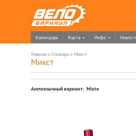
Календарь
Карта
Инфо
Новост
Главная
»
Словарь
»
Микст
Микст
Англоязычный вариант: Mixte