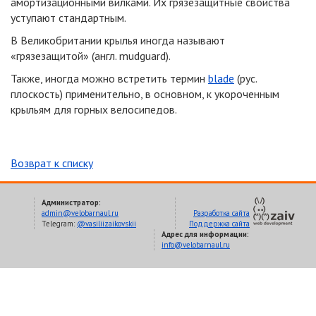
амортизационными вилками. Их грязезащитные свойства
уступают стандартным.
В Великобритании крылья иногда называют
«грязезащитой» (англ. mudguard).
Также, иногда можно встретить термин
blade
(рус.
плоскость) применительно, в основном, к укороченным
крыльям для горных велосипедов.
Возврат к списку
Администратор:
admin@velobarnaul.ru
Разработка сайта
Telegram:
@vasiliizaikovskii
Поддержка сайта
Адрес для информации:
info@velobarnaul.ru