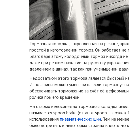
Тормозная колодка, закреплённая на рычаге, приж
простой в изготовлении тормоз. Он работает не 
Благодаря этому колодочный тормоз никогда не
даже при резком нажатии на рукоятку управлени
давлением в шинах, так как при уменьшении дав
Недостатком этого тормоза является быстрый из
Износ шины можно уменьшить, если тормозную ко
обеспечивать торможение за счёт её деформации
ролика при его вращении.
На старых велосипедах тормозная колодка имел
называется spoon brake (от англ. spoon — ложка)
использования
пневматических шин
. Тем не мен
было встретить в некоторых странах вплоть до к