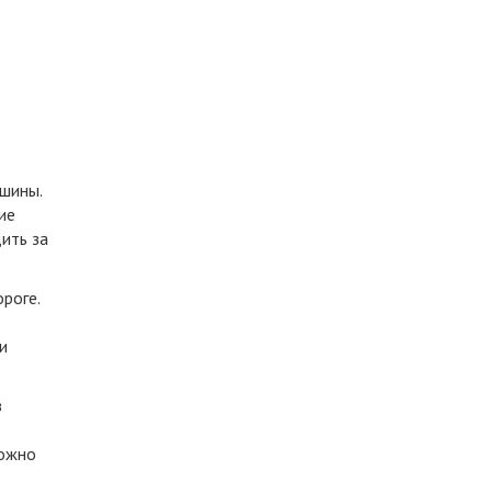
 шины.
ие
ить за
роге.
и
з
ожно