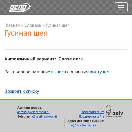
Togg
navig
Главная
»
Словарь
»
Гусиная шея
Гусиная шея
Англоязычный вариант: Goose neck
Разговорное название
выноса
с длинным
выступом
.
Возврат к списку
Администратор:
admin@velobarnaul.ru
Разработка сайта
Telegram:
@vasiliizaikovskii
Поддержка сайта
Адрес для информации:
info@velobarnaul.ru