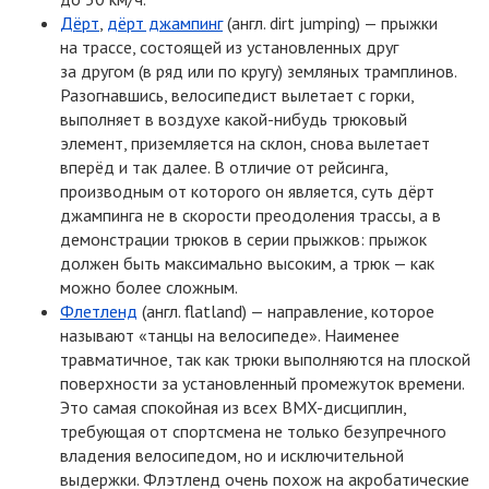
Дёрт
,
дёрт джампинг
(
англ. dirt jumping) — прыжки
на трассе, состоящей из установленных друг
за другом
(
в ряд или по кругу) земляных трамплинов.
Разогнавшись, велосипедист вылетает с горки,
выполняет в воздухе
какой-нибудь
трюковый
элемент, приземляется на склон, снова вылетает
вперёд и так далее. В отличие от рейсинга,
производным от которого он является, суть дёрт
джампинга не в скорости преодоления трассы, а в
демонстрации трюков в серии прыжков: прыжок
должен быть максимально высоким, а трюк — как
можно более сложным.
Флетленд
(
англ. flatland) — направление, которое
называют «танцы на велосипеде». Наименее
травматичное, так как трюки выполняются на плоской
поверхности за установленный промежуток времени.
Это самая спокойная из всех
BMX-дисциплин
,
требующая от спортсмена не только безупречного
владения велосипедом, но и исключительной
выдержки. Флэтленд очень похож на акробатические