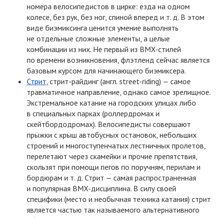
номера велосипедистов в цирке: езда на одном
колесе, без рук, без ног, спиной вперед и т. д. В этом
виде биэмиксинга ценится умение выполнять
не отдельные сложные элементы, а целые
комбинации из них. Не первый
из BMX-стилей
по времени возникновения, флэтленд сейчас является
базовым курсом для начинающего биэмиксера.
Стрит
,
стрит-райдинг
(
англ.
street-riding)
— самое
травматичное направление, однако самое зрелищное.
Экстремальное катание на городских улицах либо
в специальных парках
(
роллердромах и
скейтбордодромах). Велосипедисты совершают
прыжки с крыш автобусных остановок, небольших
строений и многоступенчатых лестничных пролетов,
перелетают через скамейки и прочие препятствия,
скользят при помощи пегов по поручням, перилам и
бордюрам и т. д. Стрит — самая распространенная
и популярная
BMX-дисциплина.
В силу своей
специфики
(
место и необычная техника катания) стрит
является частью так называемого альтернативного