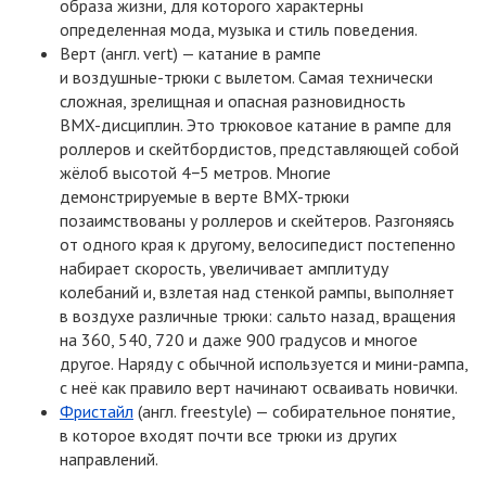
образа жизни, для которого характерны
определенная мода, музыка и стиль поведения.
Верт
(
англ. vert) — катание в рампе
и воздушные-трюки
с вылетом. Самая технически
сложная, зрелищная и опасная разновидность
BMX-дисциплин.
Это трюковое катание в рампе для
роллеров и скейтбордистов, представляющей собой
жёлоб высотой 4−5 метров. Многие
демонстрируемые в верте
BMX-трюки
позаимствованы у роллеров и скейтеров. Разгоняясь
от одного края к другому, велосипедист постепенно
набирает скорость, увеличивает амплитуду
колебаний и, взлетая над стенкой рампы, выполняет
в воздухе различные трюки: сальто назад, вращения
на 360, 540, 720 и даже 900 градусов и многое
другое. Наряду с обычной используется
и мини-рампа
,
с неё как правило верт начинают осваивать новички.
Фристайл
(
англ. freestyle) — собирательное понятие,
в которое входят почти все трюки из других
направлений.