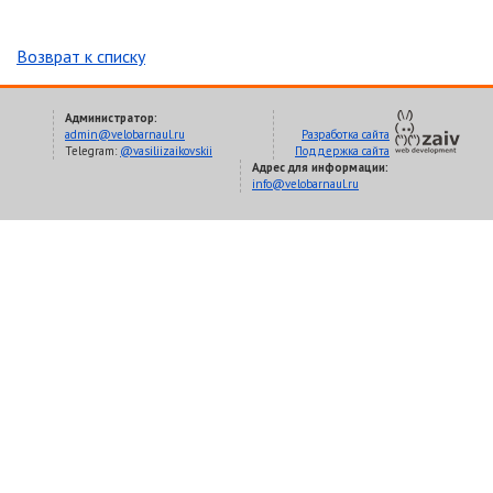
Возврат к списку
Администратор:
admin@velobarnaul.ru
Разработка сайта
Telegram:
@vasiliizaikovskii
Поддержка сайта
Адрес для информации:
info@velobarnaul.ru