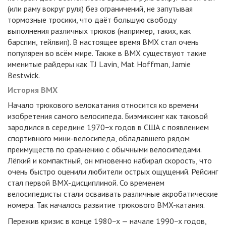
(
или раму вокруг руля) без ограничений, не запутывая
тормозные тросики, что даёт большую свободу
выполнения различных трюков
(
например, таких, как
барспин, тейлвип). В настоящее время BMX стал очень
популярен во всём мире. Также в BMX существуют такие
именитые райдеры как TJ Lavin, Mat Hoffman, Jamie
Bestwick.
История BMX
Начало трюкового велокатания относится ко времени
изобретения самого велосипеда. Биэмиксинг как таковой
зародился в середине 1970−х годов в США с появлением
спортивного
мини-велосипеда
, обладавшего рядом
преимуществ по сравнению с обычными велосипедами.
Лёгкий и компактный, он мгновенно набирал скорость, что
очень быстро оценили любители острых ощущений. Рейсинг
стал первой
BMX-дисциплиной.
Со временем
велосипедисты стали осваивать различные акробатические
номера. Так началось развитие трюкового
BMX-катания.
Пережив кризис в конце 1980−х — начале 1990−х годов,