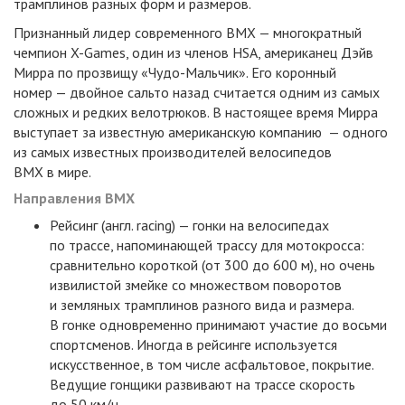
трамплинов разных форм и размеров.
Признанный лидер современного BMX — многократный
чемпион
X-Games
, один из членов HSA, американец Дэйв
Мирра по прозвищу
«Чудо-Мальчик».
Его коронный
номер — двойное сальто назад считается одним из самых
сложных и редких велотрюков. В настоящее время Мирра
выступает за известную американскую компанию — одного
из самых известных производителей велосипедов
BMX в мире.
Направления BMX
Рейсинг
(
англ. racing) — гонки на велосипедах
по трассе, напоминающей трассу для мотокросса:
сравнительно короткой
(
от 300 до 600 м), но очень
извилистой змейке со множеством поворотов
и земляных трамплинов разного вида и размера.
В гонке одновременно принимают участие до восьми
спортсменов. Иногда в рейсинге используется
искусственное, в том числе асфальтовое, покрытие.
Ведущие гонщики развивают на трассе скорость
до 50 км/ч.