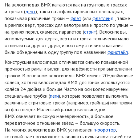
На велосипедах BMX катаются как на грунтовых трассах
и треках (
дёрт
), так и на асфальтированных площадках,
показывая различные трюки —
флэт
(
или
флэтленд
, также
в рампах верт, трассах для велотриала и просто по улице —
на гранях перил, скамеек, парапетов (
стрит
). Велосипеды,
используемые для дёрта, вёрта и стрита технически мало
отличаются друг от друга, и поэтому эти виды катания
были объединены в одну группу под названием
фристайл
.
Конструкция велосипеда отличаются сильно повышенной
прочностью рамы и вилки, для надёжности при выполнении
трюков. В основном велосипеды BMX имеют 20−дюймовые
колёса, хотя на велосипедах BMX для гонок используются
колёса 24 дюйма и больше. Часто на оси колёс накручены
специальные трубки (
пеги
), которые позволяют выполнять
различные стритовые трюки
(
например, грайнды) или трюки
во флэтленде. Маленький размер велосипедов
BMX означает высокую маневренность, а большое
передаточное отношение звёзд — большую скорость.
На многих велосипедах BMX установлен
гироротор
,
который даёт возможность вращать руль вокруг своей оси