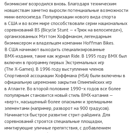
биэмиксинг возродился вновь. Благодаря техническим
новшествам заметно выросли потенциальные возможности
мини-велосипеда.
Популяризации нового вида спорта
в США и во всем мире способствовали серии национальных
соревнований BS (Bicycle Stunt —
«
Трюк на велосипеде»),
организованных Мэттом Хоффманом, легендарным
биэмиксером и владельцем компании Hoffman Bikes.
В США начинают выходить специализированные
BMX-издания
, такие как журнал Ride. В 1995 году BMX был
включен в программу первых Экстремальных игр
(The X-Games).
В 1996 году выступления членов
Спортивной ассоциации Хоффмана
(
HSA) были включены в
официальную церемонию закрытия Олимпийских игр
в Атланте. Во второй половине 1990−х годов все более
популярным становится новый стиль
BMX-катания
—
«
верт», насыщенный более опасными и зрелищными
элементами
(
например, разворот на 900 градусов).
Начинается быстрое развитие
стрит-райдинга.
Для
соревнований строятся специальные площадки,
имитирующие уличные препятствия, с добавлением