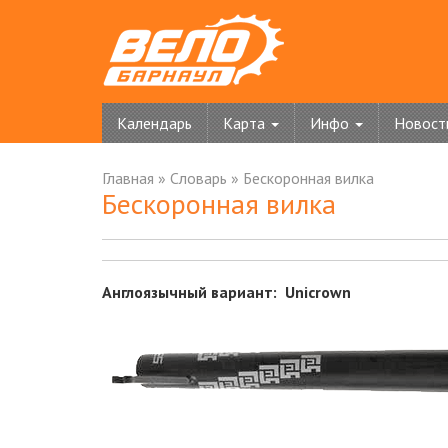
Календарь
Карта
Инфо
Новост
Главная
»
Словарь
»
Бескоронная вилка
Бескоронная вилка
Англоязычный вариант: Unicrown