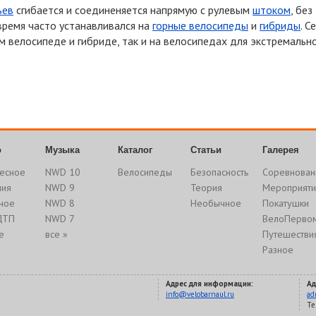
ьев
сгибается и соединеняется напрямую с рулевым
штоком
, без
 время часто устанавливался на
горные велосипеды
и
гибриды
. С
м велосипеде и гибриде, так и на велосипедах для экстремальн
о
Музыка
Каталог
Статьи
Галерея
есное
NWD 10
Велосипеды
Безопасность
Соревнован
ния
NWD 9
Теория
Мероприяти
ное
NWD 8
Необычное
Покатушки
ДТП
NWD 7
ВелоПерво
е
все »
Путешестви
Разное
Адрес для информации:
Ад
info@velobarnaul.ru
ad
Te