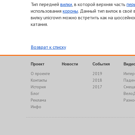
Тип передней
вилки
, в которой верхняя часть
пер
использования
короны
. Данный тип вилок в своё
вилку unicrown можно встретить как на шоссейно
катания.
Возврат к списку
Проект
Новости
События
Виде
О проекте
2019
Интер
Контакты
2018
Паде
История
2017
Смеш
Блог
Вело
Реклама
Разно
Инфо