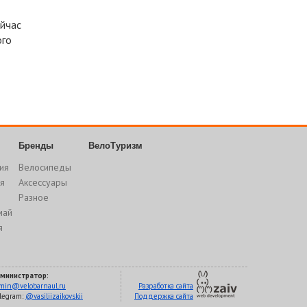
ейчас
ого
Бренды
ВелоТуризм
ия
Велосипеды
я
Аксессуары
Разное
май
я
министратор:
min@velobarnaul.ru
Разработка сайта
legram:
@vasiliizaikovskii
Поддержка сайта