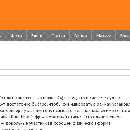
и
Фото
Блоги
Статьи
Видео
Музыка
Бре
(от лат. «audax» — «отважный») в том, что в системе аудакс
дут достаточно быстро, чтобы финишировать в рамках установ
 рандоннере участники едут самостоятельно, независимо от того
ль allure libre (с фр. «свободный стиль»). Это единственное
н — довольные участники в хорошей физической форме,
 духом товарищества.