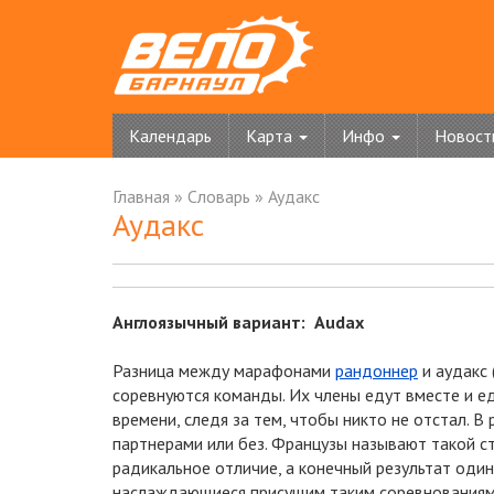
Календарь
Карта
Инфо
Новост
Главная
»
Словарь
»
Аудакс
Аудакс
Англоязычный вариант: Audax
Разница между марафонами
рандоннер
и аудакс 
соревнуются команды. Их члены едут вместе и е
времени, следя за тем, чтобы никто не отстал. В
партнерами или без. Французы называют такой сти
радикальное отличие, а конечный результат оди
наслаждающиеся присущим таким соревнованиям