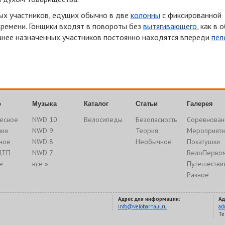
ных участников, едущих обычно в две
колонны
с фиксированной
времени. Гонщики входят в повороты без
вытягивающего
, как в
ранее назначенных участников постоянно находятся впереди
пел
о
Музыка
Каталог
Статьи
Галерея
есное
NWD 10
Велосипеды
Безопасность
Соревнован
ния
NWD 9
Теория
Мероприяти
ное
NWD 8
Необычное
Покатушки
ДТП
NWD 7
ВелоПерво
е
все »
Путешестви
Разное
Адрес для информации:
Ад
info@velobarnaul.ru
ad
Te