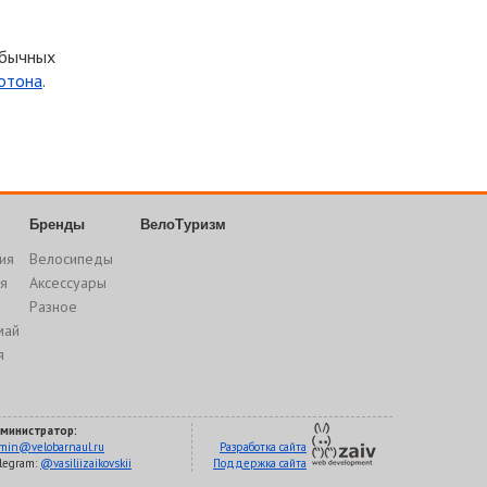
 обычных
отона
.
Бренды
ВелоТуризм
ия
Велосипеды
я
Аксессуары
Разное
май
я
министратор:
min@velobarnaul.ru
Разработка сайта
legram:
@vasiliizaikovskii
Поддержка сайта