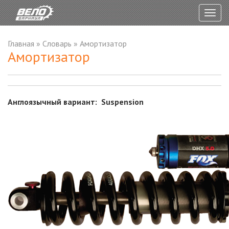
Togg
navig
Главная
»
Словарь
»
Амортизатор
Амортизатор
Англоязычный вариант: Suspension