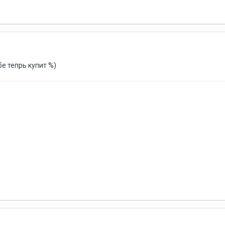
бе тепрь купит %)