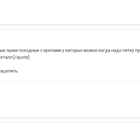
ые лыжи походные с крепами у каторых можно когда надо пятку прис
металл.[/quote]
нацепить.