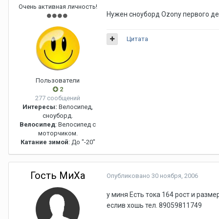
Очень активная личность!
Нужен сноуборд Ozonу первого дек
Цитата
Пользователи
2
277 сообщений
Интересы:
Велосипед,
сноуборд.
Велосипед
: Велосипед с
моторчиком.
Катание зимой
: До "-20"
Гость МиХа
Опубликовано
30 ноября, 2006
у миня Есть тока 164 рост и разме
еслив хошь тел. 89059811749