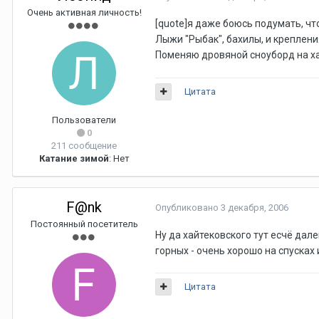
Очень активная личность!
[quote]я даже боюсь подумать, что
Лыжи "Рыбак", бахилы, и креплени
Поменяю дровяной сноуборд на х
Цитата
Пользователи
0
211 сообщение
Катание зимой
: Нет
F@nk
Опубликовано
3 декабря, 2006
Постоянный посетитель
Ну да хайтековского тут есчё дал
горных - очень хорошо на спусках и
Цитата