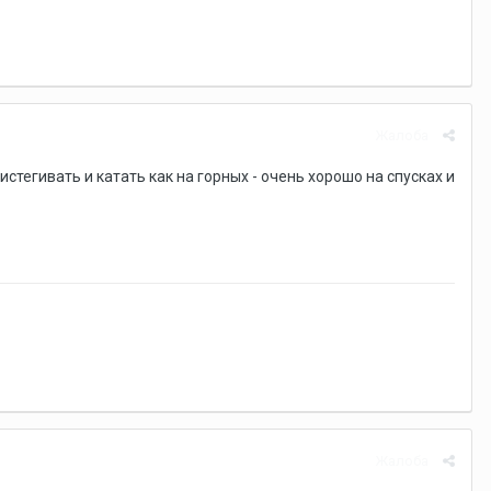
Жалоба
тегивать и катать как на горных - очень хорошо на спусках и
Жалоба