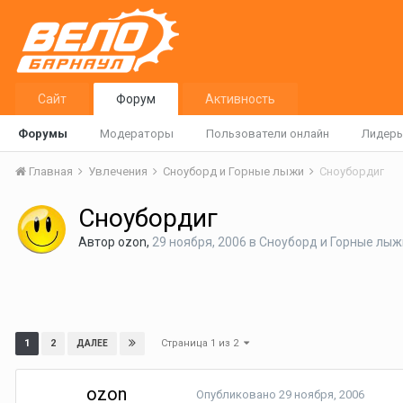
Сайт
Форум
Активность
Форумы
Модераторы
Пользователи онлайн
Лидер
Главная
Увлечения
Сноуборд и Горные лыжи
Сноубордиг
Сноубордиг
Автор
ozon
,
29 ноября, 2006
в
Сноуборд и Горные лыж
Страница 1 из 2
1
2
ДАЛЕЕ
ozon
Опубликовано
29 ноября, 2006