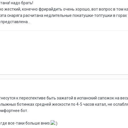
етана! надо брать!
о жесткий, конечно фрирайдить очень хорошо, вот вопрос в том ка
 эта снаряга расчитана недлительные покатушки-топтушки в горах
 представлена...
отнесутся к переспективе быть зажатой в испанский сапожок на вес
олыжных ботинках средней жескости по 4-5 часов катал, не ослабляя
омфортнее бот.
, где все-таки больше вниз.