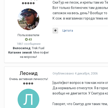
СкиТур не песок, и крепы там из Т
Вот только ботиночек там довольн
сапожок на весь день? Вообще то
К сож. в магазинах города тема не
Цитата
Пользователи
43
1861 сообщение
Велосипед
: Trek Fuel
Катание зимой
: Мне пофиг
на морозы!
Леонид
Опубликовано
4 декабря, 2006
Очень активная личность!
[quote]вот вопрос в том как ноги 
Да нормально отнесутся. Я в горн
вообще не двигается. У Скитура к
Говорят, что Скитур для таких тем