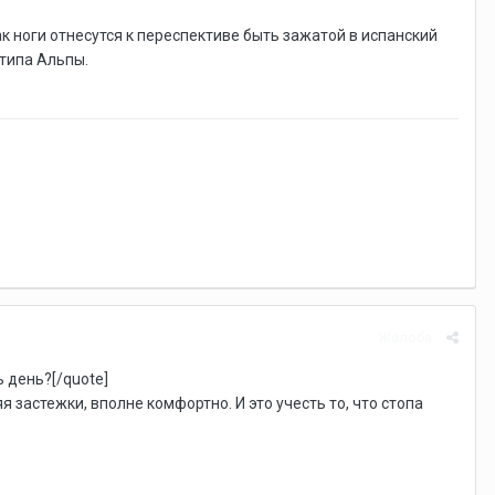
к ноги отнесутся к переспективе быть зажатой в испанский
 типа Альпы.
Жалоба
ь день?[/quote]
 застежки, вполне комфортно. И это учесть то, что стопа