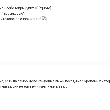
 он себе тепрь купит %)[/quote]
я "тросиковые".
айтэковское снаряжение!
еко, есть на самом деле кайфовые лыжи походные с крепами у като
 назад они не едут ну и кант у них металл.