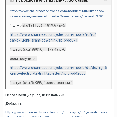
В 23.04.2021 в 03:08,
Владимир ААА
сказал:
https://www.chainreactioncycles.com/mobile/ru/ru/цифровой-
измеритель-давления-topeak-d2-smart-head-/rp-prod53796
sku191100) =1819,67 руб
1 штук.(
https://www.chainreactioncycles.com/mobile/ru/ru/
замок-цепи-sram-powerlink/rp-prod871
1 штук. (sku189016) = 179,49 руб
если получится:
https://www.chainreactioncycles.com/mobile/de/de/high5
-zero-electrolyte-trinktabletten/rp-prod42650
1 штук (sku757399) "естественный "
Первая позиция ушла, нет в наличии.
Добавить:
https://www.chainreactioncycles.com/mobile/de/ru/цепь-shimano-