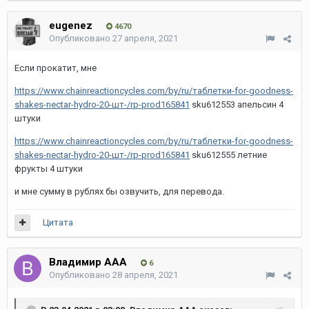
eugenez
4670
Опубликовано
27 апреля, 2021
Если прокатит, мне
https://www.chainreactioncycles.com/by/ru/таблетки-for-goodness-
shakes-nectar-hydro-20-шт-/rp-prod165841
sku612553 апельсин 4
штуки
https://www.chainreactioncycles.com/by/ru/таблетки-for-goodness-
shakes-nectar-hydro-20-шт-/rp-prod165841
sku612555 летние
фрукты 4 штуки
и мне сумму в рублях бы озвучить, для перевода.
Цитата
Владимир ААА
6
Опубликовано
28 апреля, 2021