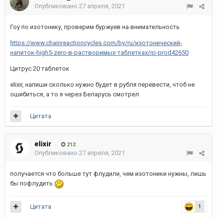
Опубликовано
27 апреля, 2021
Гоу по изотонику, проверим буржуев на внимательность
https://www.chainreactioncycles.com/by/ru/изотонический-
напиток-high5-zero-в-растворимых-таблетках/rp-prod42650
Цитрус 20 таблеток
elixir, напиши сколько нужно будет в рубля перевести, чтоб не
ошибиться, а то я через Беларусь смотрел
Цитата
elixir
212
Опубликовано
27 апреля, 2021
получается что больше тут флудили, чем изотоники нужны, лишь
бы пофлудить
Цитата
1