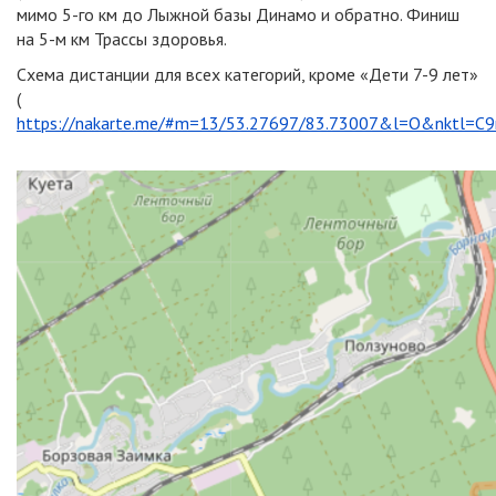
мимо 5-го км до Лыжной базы Динамо и обратно. Финиш
на 5-м км Трассы здоровья.
Схема дистанции для всех категорий, кроме «Дети 7-9 лет»
(
https://nakarte.me/#m=13/53.27697/83.73007&l=O&nktl=C