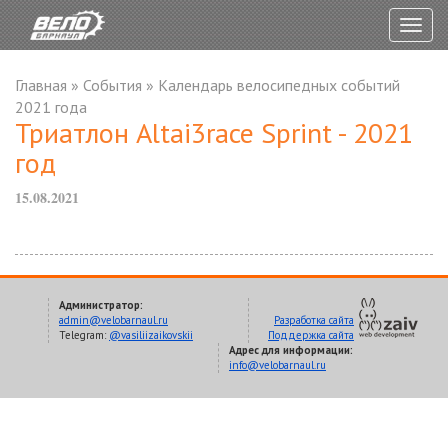
Togg
navig
Главная
»
События
»
Календарь велосипедных событий
2021 года
Триатлон Altai3race Sprint - 2021
год
15.08.2021
Администратор:
admin@velobarnaul.ru
Разработка сайта
Telegram:
@vasiliizaikovskii
Поддержка сайта
Адрес для информации:
info@velobarnaul.ru