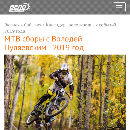
Togg
navig
Главная
»
События
»
Календарь велосипедных событий
2019 года
MTB сборы с Володей
Пуляевским - 2019 год