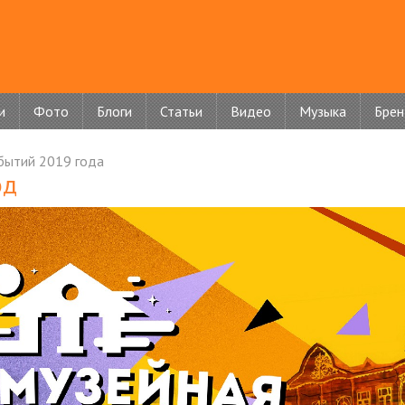
и
Фото
Блоги
Статьи
Видео
Музыка
Бре
бытий 2019 года
од