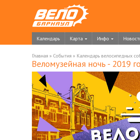
Календарь
Карта
Инфо
Новост
Главная
»
События
»
Календарь велосипедных со
Веломузейная ночь - 2019 г