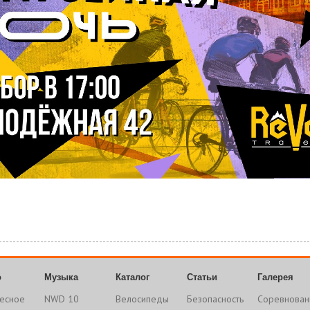
о
Музыка
Каталог
Статьи
Галерея
есное
NWD 10
Велосипеды
Безопасность
Соревнован