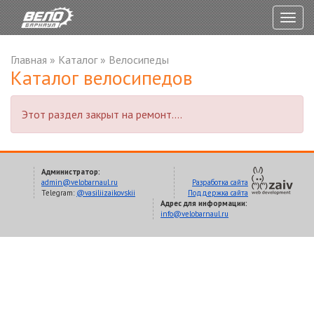
Togg
navig
Главная
»
Каталог
»
Велосипеды
Каталог велосипедов
Этот раздел закрыт на ремонт....
Администратор:
admin@velobarnaul.ru
Разработка сайта
Telegram:
@vasiliizaikovskii
Поддержка сайта
Адрес для информации:
info@velobarnaul.ru