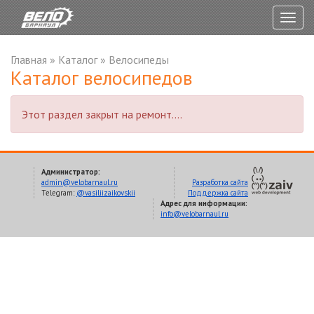
Togg
navig
Главная
»
Каталог
»
Велосипеды
Каталог велосипедов
Этот раздел закрыт на ремонт....
Администратор:
admin@velobarnaul.ru
Разработка сайта
Telegram:
@vasiliizaikovskii
Поддержка сайта
Адрес для информации:
info@velobarnaul.ru