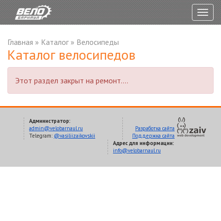
Togg
navig
Главная
»
Каталог
»
Велосипеды
Каталог велосипедов
Этот раздел закрыт на ремонт....
Администратор:
admin@velobarnaul.ru
Разработка сайта
Telegram:
@vasiliizaikovskii
Поддержка сайта
Адрес для информации:
info@velobarnaul.ru