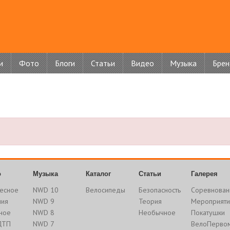
и
Фото
Блоги
Статьи
Видео
Музыка
Бре
о
Музыка
Каталог
Статьи
Галерея
есное
NWD 10
Велосипеды
Безопасность
Соревнован
ния
NWD 9
Теория
Мероприяти
ное
NWD 8
Необычное
Покатушки
ДТП
NWD 7
ВелоПерво