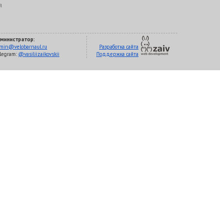
я
министратор:
min@velobarnaul.ru
Разработка сайта
legram:
@vasiliizaikovskii
Поддержка сайта