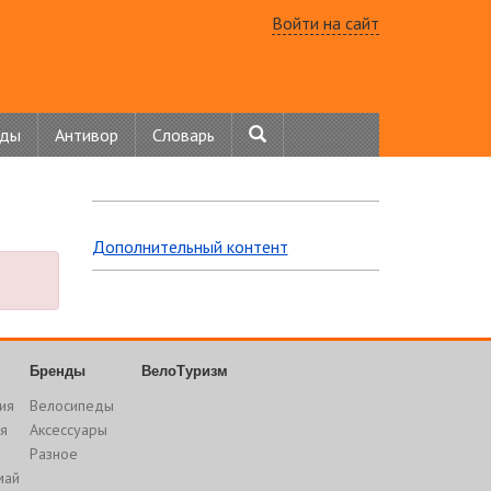
Войти на сайт
нды
Антивор
Словарь
Дополнительный контент
Бренды
ВелоТуризм
ия
Велосипеды
я
Аксессуары
Разное
май