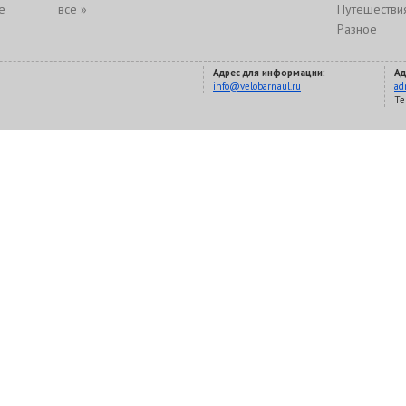
е
все »
Путешестви
Разное
Адрес для информации:
Ад
info@velobarnaul.ru
ad
Te