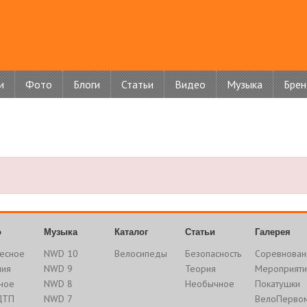
и
Фото
Блоги
Статьи
Видео
Музыка
Бре
о
Музыка
Каталог
Статьи
Галерея
есное
NWD 10
Велосипеды
Безопасность
Соревнован
ния
NWD 9
Теория
Мероприяти
ное
NWD 8
Необычное
Покатушки
ДТП
NWD 7
ВелоПерво