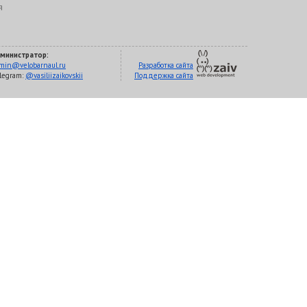
я
министратор:
min@velobarnaul.ru
Разработка сайта
legram:
@vasiliizaikovskii
Поддержка сайта