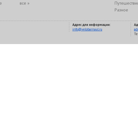
е
все »
Путешестви
Разное
Адрес для информации:
Ад
info@velobarnaul.ru
ad
Te