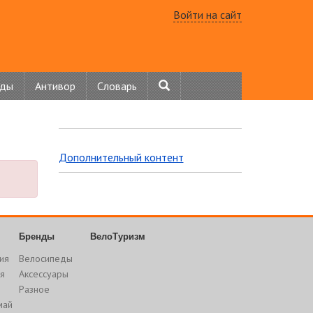
Войти на сайт
нды
Антивор
Словарь
Дополнительный контент
Бренды
ВелоТуризм
ия
Велосипеды
я
Аксессуары
Разное
май