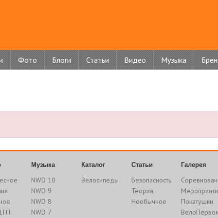
и
Фото
Блоги
Статьи
Видео
Музыка
Бре
о
Музыка
Каталог
Статьи
Галерея
есное
NWD 10
Велосипеды
Безопасность
Соревнован
ния
NWD 9
Теория
Мероприяти
ное
NWD 8
Необычное
Покатушки
ДТП
NWD 7
ВелоПерво