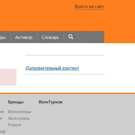
Войти на сайт
нды
Антивор
Словарь
Дополнительный контент
Бренды
ВелоТуризм
ия
Велосипеды
я
Аксессуары
Разное
май