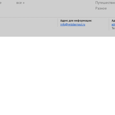
е
все »
Путешестви
Разное
Адрес для информации:
Ад
info@velobarnaul.ru
ad
Te