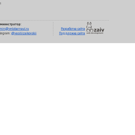
я
министратор:
min@velobarnaul.ru
Разработка сайта
legram:
@vasiliizaikovskii
Поддержка сайта