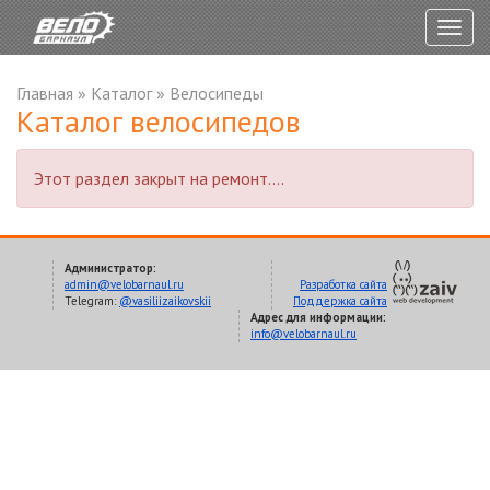
Togg
navig
Главная
»
Каталог
»
Велосипеды
Каталог велосипедов
Этот раздел закрыт на ремонт....
Администратор:
admin@velobarnaul.ru
Разработка сайта
Telegram:
@vasiliizaikovskii
Поддержка сайта
Адрес для информации:
info@velobarnaul.ru