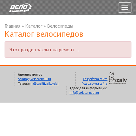
Togg
navig
Главная
»
Каталог
»
Велосипеды
Каталог велосипедов
Этот раздел закрыт на ремонт....
Администратор:
admin@velobarnaul.ru
Разработка сайта
Telegram:
@vasiliizaikovskii
Поддержка сайта
Адрес для информации:
info@velobarnaul.ru