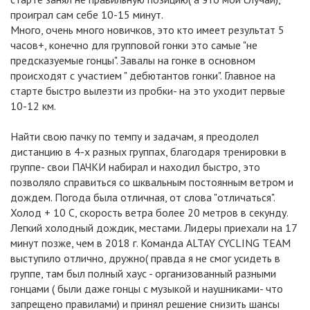
проиграл сам себе 10-15 минут.
Много, очень много новичков, это кто имеет результат 5
часов+, конечно для групповой гонки это самые "не
предсказуемые гонцы". Завалы на гонке в основном
происходят с участием " дебютантов гонки". Главное на
старте быстро вылезти из пробки- на это уходит первые
10-12 км.
Найти свою пачку по темпу и задачам, я преодолел
дистанцию в 4-х разных группах, благодаря тренировки в
группе- свои ПАЧКИ набирал и находил быстро, это
позволяло справиться со шквальным постоянным ветром и
дождем. Погода была отличная, от слова "отличаться".
Холод + 10 С, скорость ветра более 20 метров в секунду.
Легкий холодный дождик, местами. Лидеры приехали на 17
минут позже, чем в 2018 г. Команда ALTAY CYCLING TEAM
выступило отлично, дружно( правда я не смог усидеть в
группе, там был полный хаус - организованный разными
гонцами ( были даже гонцы с музыкой и наушниками- что
запрещено правилами) и принял решение снизить шансы