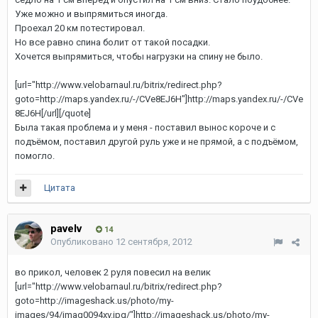
Уже можно и выпрямиться иногда.
Проехал 20 км потестировал.
Но все равно спина болит от такой посадки.
Хочется выпрямиться, чтобы нагрузки на спину не было.
[url="http://www.velobarnaul.ru/bitrix/redirect.php?
goto=http://maps.yandex.ru/-/CVe8EJ6H"]http://maps.yandex.ru/-/CVe
8EJ6H[/url]
[/quote]
Была такая проблема и у меня - поставил вынос короче и с
подъёмом, поставил другой руль уже и не прямой, а с подъёмом,
помогло.
Цитата
pavelv
14
Опубликовано
12 сентября, 2012
во прикол, человек 2 руля повесил на велик
[url="http://www.velobarnaul.ru/bitrix/redirect.php?
goto=http://imageshack.us/photo/my-
images/94/imag0094xv.jpg/"]http://imageshack.us/photo/my-