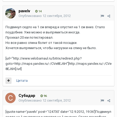
pavelv
14
Опубликовано
12 сентября, 2012
Подвинул седло на 1 см вперед и опустил на 1 см вниз. Стало
поудобнее. Уже можно и выпрямиться иногда.
Проехал 20 км потестировал.
Но все равно спина болит от такой посадки.
Хочется выпрямиться, чтобы нагрузки на спину не было.
[url="http://www.velobarnaul.ru/bitrix/redirect.php?
goto=http://maps.yandex.ru/-/CVe8EJ6H"]http://maps.yandex.ru/-/CVe
8EJ6H[/url]
Цитата
Субадаp
96
Опубликовано
12 сентября, 2012
[quote name='pavelv' post='124730' date='12.9.2012, 19:36']Подвинул
седло на 1 см вперед и опустил на 1 см вниз. Стало поудобнее.