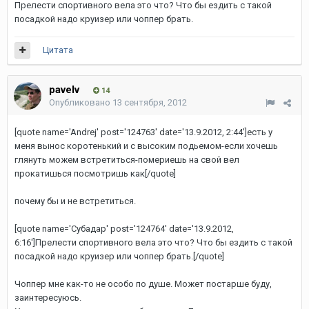
Прелести спортивного вела это что? Что бы ездить с такой
посадкой надо круизер или чоппер брать.
Цитата
pavelv
14
Опубликовано
13 сентября, 2012
[quote name='Andrej' post='124763' date='13.9.2012, 2:44']есть у
меня вынос коротенький и с высоким подьемом-если хочешь
глянуть можем встретиться-помериешь на свой вел
прокатишься посмотришь как[/quote]
почему бы и не встретиться.
[quote name='Субадаp' post='124764' date='13.9.2012,
6:16']Прелести спортивного вела это что? Что бы ездить с такой
посадкой надо круизер или чоппер брать.[/quote]
Чоппер мне как-то не особо по душе. Может постарше буду,
заинтересуюсь.