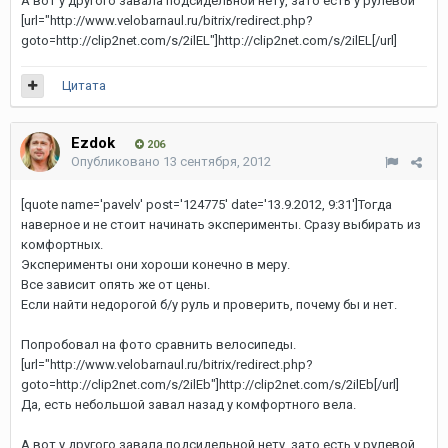
А вот у другого завала подсидельной нету, зато есть у рулевой
[url="http://www.velobarnaul.ru/bitrix/redirect.php?
goto=http://clip2net.com/s/2ilEL"]http://clip2net.com/s/2ilEL[/url]
Цитата
Ezdok
206
Опубликовано
13 сентября, 2012
[quote name='pavelv' post='124775' date='13.9.2012, 9:31']Тогда
наверное и не стоит начинать эксперименты. Сразу выбирать из
комфортных.
Эксперименты они хороши конечно в меру.
Все зависит опять же от цены.
Если найти недорогой б/у руль и проверить, почему бы и нет.
Попробовал на фото сравнить велосипеды.
[url="http://www.velobarnaul.ru/bitrix/redirect.php?
goto=http://clip2net.com/s/2ilEb"]http://clip2net.com/s/2ilEb[/url]
Да, есть небольшой завал назад у комфортного вела.
А вот у другого завала подсидельной нету, зато есть у рулевой