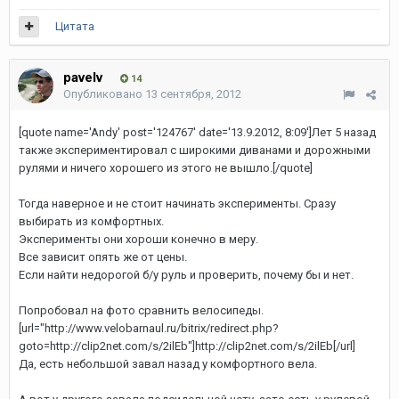
Цитата
pavelv
14
Опубликовано
13 сентября, 2012
[quote name='Andy' post='124767' date='13.9.2012, 8:09']Лет 5 назад
также экспериментировал с широкими диванами и дорожными
рулями и ничего хорошего из этого не вышло.[/quote]
Тогда наверное и не стоит начинать эксперименты. Сразу
выбирать из комфортных.
Эксперименты они хороши конечно в меру.
Все зависит опять же от цены.
Если найти недорогой б/у руль и проверить, почему бы и нет.
Попробовал на фото сравнить велосипеды.
[url="http://www.velobarnaul.ru/bitrix/redirect.php?
goto=http://clip2net.com/s/2ilEb"]http://clip2net.com/s/2ilEb[/url]
Да, есть небольшой завал назад у комфортного вела.