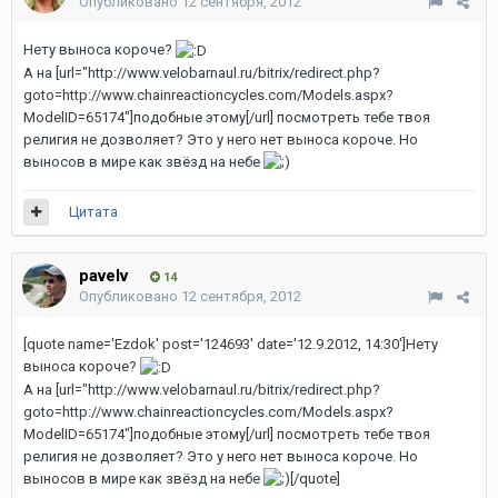
Опубликовано
12 сентября, 2012
Нету выноса короче?
А на
[url="http://www.velobarnaul.ru/bitrix/redirect.php?
goto=http://www.chainreactioncycles.com/Models.aspx?
ModelID=65174"]подобные этому[/url]
посмотреть тебе твоя
религия не дозволяет? Это у него нет выноса короче. Но
выносов в мире как звёзд на небе
Цитата
pavelv
14
Опубликовано
12 сентября, 2012
[quote name='Ezdok' post='124693' date='12.9.2012, 14:30']Нету
выноса короче?
А на
[url="http://www.velobarnaul.ru/bitrix/redirect.php?
goto=http://www.chainreactioncycles.com/Models.aspx?
ModelID=65174"]подобные этому[/url]
посмотреть тебе твоя
религия не дозволяет? Это у него нет выноса короче. Но
выносов в мире как звёзд на небе
[/quote]