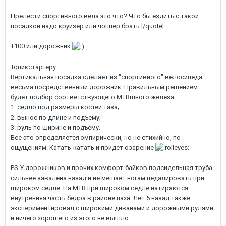
Прелести спортивного вела это что? Что бы ездить с такой
посадкой надо круизер или чоппер брать.[/quote]
+100 или дорожник
Топикстартеру:
Вертикальная посадка сделает из "спортивного" велосипеда
весьма посредственный дорожник. Правильным решением
будет подбор соответствующего MTBшного железа:
1. седло под размеры костей таза;
2. вынос по длине и подъему;
3. руль по ширине и подъему.
Все это определяется эмпирически, но не стихийно, по
ощущениям. Катать-катать и придет озарение
PS У дорожников и прочих комфорт-байков подсидельная труба
сильнее завалена назад и не мешает ногам педалировать при
широком седле. На MTB при широком седле натираются
внутренняя часть бедра в районе паха. Лет 5 назад также
экспериментировал с широкими диванами и дорожными рулями
и ничего хорошего из этого не вышло.