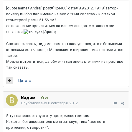
[quote name='Andrej' post='124400' date='8.9.2012, 19:18']автор-
почему выбор пал именно на вел с 28ми колесами и с такой
геометрией рамы 51-56 см?
есть желание прокатиться на вашем аппарате с вашего же
согласия
[/quote]
Сложно сказать, видимо советов наслушался, что с большими
колесами ехать проще. Маленькие и широкие типа ватные и все
такое.
Можно встретиться, да обменяться впечатлениями на практике
так сказать.
Цитата
Вадим
21
Опубликовано
8 сентября, 2012
Я тут наверное в пустоту про крылья говорил.
Кажется ботинковаятель меня заткнул, типа "все есть -
крепления, отверстия".