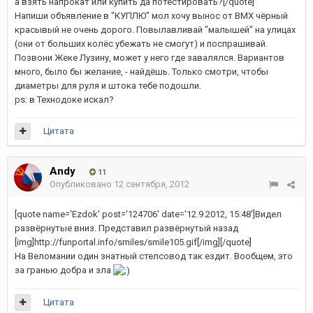
а взять напрокат или купить да потестировать?[/quote]
Напиши объявление в "КУПЛЮ" мол хочу вынос от BMX чёрный
красывый не очень дорого. Повылавливай "малышей" на улицах
(они от больших колёс убежать не смогут) и поспрашивай.
Позвони Жеке Лузину, может у него где завалялся. Вариантов
много, было бы желание, - найдёшь. Только смотри, чтобы
диаметры для руля и штока тебе подошли.
ps: в Технодоке искал?
Цитата
Andy
11
Опубликовано
12 сентября, 2012
[quote name='Ezdok' post='124706' date='12.9.2012, 15:48']Видел
развёрнутые вниз. Представил развёрнутый назад
[img]http://funportal.info/smiles/smile105.gif[/img][/quote]
На Веломании один знатный стелсовод так ездит. Вообщем, это
за гранью добра и зла
Цитата