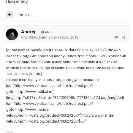
Привет ему!
Цитата
Andrej
469
Опубликовано
8 сентября, 2012
[quote name='pavelv' post='124416' date='8.9.2012, 21:22']Сложно
сказать, видимо советов наслушался, что с большими колесами
ехать проще. Маленькие и широкие типа ватные и все такое.
Можно встретиться, да обменяться впечатлениями на практике
так сказать.[/quote]
отчасти соглашусь с вами-недавно душа лежала к
[url="http://www.velobarnaul.ru/bitrix/redirect.php?
goto=http://www.radikal.ru"]
[img]http://s017.radikal.ru/i431/1209/45/f7171264c17d.jpg[/img][/url]
[url="http://www.velobarnaul.ru/bitrix/redirect.php?
goto=http://www.merida-
velo.ru/admin/catalog/product/00024207/"]http://www.merida-
velo.ru/admin/catalog/product/00024207/[/url]