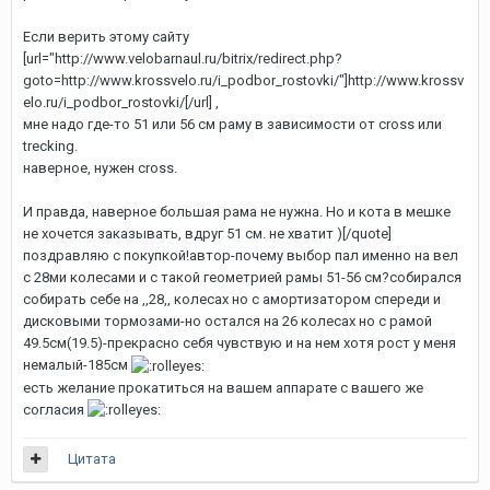
Если верить этому сайту
[url="http://www.velobarnaul.ru/bitrix/redirect.php?
goto=http://www.krossvelo.ru/i_podbor_rostovki/"]http://www.krossv
elo.ru/i_podbor_rostovki/[/url]
,
мне надо где-то 51 или 56 см раму в зависимости от cross или
trecking.
наверное, нужен cross.
И правда, наверное большая рама не нужна. Но и кота в мешке
не хочется заказывать, вдруг 51 см. не хватит )[/quote]
поздравляю с покупкой!автор-почему выбор пал именно на вел
с 28ми колесами и с такой геометрией рамы 51-56 см?собирался
собирать себе на ,,28,, колесах но с амортизатором спереди и
дисковыми тормозами-но остался на 26 колесах но с рамой
49.5см(19.5)-прекрасно себя чувствую и на нем хотя рост у меня
немалый-185см
есть желание прокатиться на вашем аппарате с вашего же
согласия
Цитата