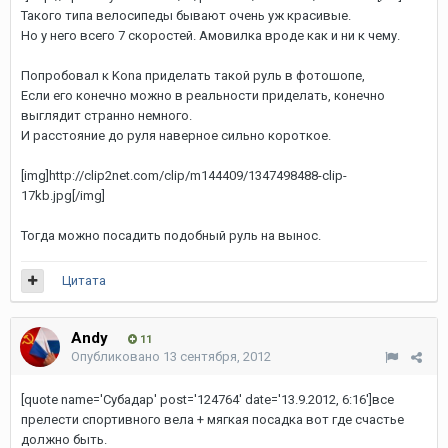
Такого типа велосипеды бывают очень уж красивые.
Но у него всего 7 скоростей. Амовилка вроде как и ни к чему.
Попробовал к Kona приделать такой руль в фотошопе,
Если его конечно можно в реальности приделать, конечно
выглядит странно немного.
И расстояние до руля наверное сильно короткое.
[img]http://clip2net.com/clip/m144409/1347498488-clip-
17kb.jpg[/img]
Тогда можно посадить подобный руль на вынос.
Цитата
Andy
11
Опубликовано
13 сентября, 2012
[quote name='Субадаp' post='124764' date='13.9.2012, 6:16']все
прелести спортивного вела + мягкая посадка вот где счастье
должно быть.