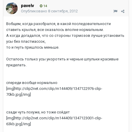
pavelv
14
Опубликовано
8 сентября, 2012
Вобщем, когда разобрался, в какой последовательности
ставить крылья, все оказалось вполне нормальным.
А когда догадался, что со стороны тормозов лучше установить
усы без пластмассок,
то и гнуть пришлось меньше.
Осталось только усы укоротить и черные шпульки красивые
приделать.
спереди вообще нормально
[img]http://clip2net.com/clip/m144409/1347122976-clip-
70kb.jpg[/img]
сзади чуть похуже, но тоже сойдет
[img]http://clip2net.com/clip/m144409/1347123001-clip-
63kb.jpg[/img]