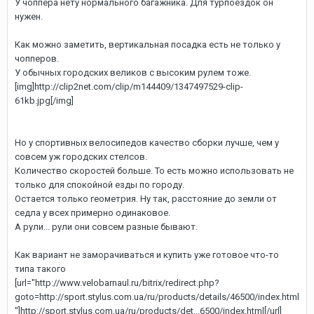
У чоппера нету нормального багажника. Для турпоездок он
нужен.
Как можно заметить, вертикальная посадка есть не только у
чопперов.
У обычных городских великов с высоким рулем тоже.
[img]http://clip2net.com/clip/m144409/1347497529-clip-
61kb.jpg[/img]
Но у спортивных велосипедов качество сборки лучше, чем у
совсем уж городских стелсов.
Количество скоростей больше. То есть можно использовать не
только для спокойной езды по городу.
Остается только геометрия. Ну так, расстояние до земли от
седла у всех примерно одинаковое.
А рули... рули они совсем разные бывают.
Как вариант не заморачиваться и купить уже готовое что-то
типа такого
[url="http://www.velobarnaul.ru/bitrix/redirect.php?
goto=http://sport.stylus.com.ua/ru/products/details/46500/index.html
"]http://sport.stylus.com.ua/ru/products/det...6500/index.html[/url]