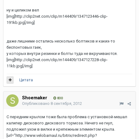
ну и целиком вел
[img]http://clip2net.com/clip/m144409/1347123446-clip-
191kb.jpg[/img]
даже лишними остались несколько болтиков и каких-то
беспонтовых гаек,
у которых внутри резинки и болты туда не вкручиваются.
[img]http://clip2net.com/clip/m144409/1347127228-clip-
11kb.jpg[/img]
Цитата
Shoemaker
830
Опубликовано
8 сентября, 2012
С передним крылом тоже была проблема с установкой-мешал
калипер дискового дискового тормоза. Ничего не гнул,
подложил ухом в вилке и крепежным элементом крыла.
[url="http://www.velobarnaul.ru/bitrix/redirect.php?