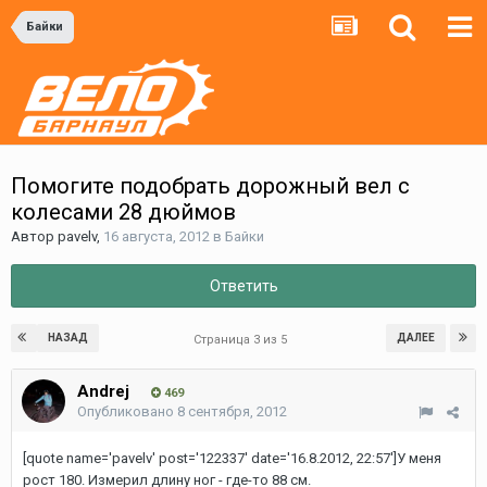
Байки
Помогите подобрать дорожный вел с
колесами 28 дюймов
Автор
pavelv
,
16 августа, 2012
в
Байки
Ответить
НАЗАД
ДАЛЕЕ
Страница 3 из 5
Andrej
469
Опубликовано
8 сентября, 2012
[quote name='pavelv' post='122337' date='16.8.2012, 22:57']У меня
рост 180. Измерил длину ног - где-то 88 см.