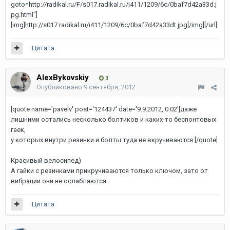
goto=http://radikal.ru/F/s017.radikal.ru/i411/1209/6c/0baf7d42a33d.j
pg.html"]
[img]http://s017.radikal.ru/i411/1209/6c/0baf7d42a33dt.jpg[/img][/url]
Цитата
AlexBykovskiy
3
Опубликовано
9 сентября, 2012
[quote name='pavelv' post='124437' date='9.9.2012, 0:02']даже
лишними остались несколько болтиков и каких-то беспонтовых
гаек,
у которых внутри резинки и болты туда не вкручиваются.[/quote]
Красивый велосипед)
А гайки с резинками прикручиваются только ключом, зато от
вибрации они не ослабляются.
Цитата