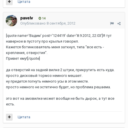
Цитата
pavelv
14
Опубликовано
8 сентября, 2012
[quote name='Вадим' post='124419' date='8.9.2012, 22:03']Я тут
наверное в пустоту про крылья говорил.
Кажется ботинковаятель меня заткнул, типа "все есть -
крепления, отверстия".
Привет ему![/quote]
да отверстий на задней вилке 2 штуки, прикрутить есть куда.
просто дисковый тормоз немного мешает.
ну придется погнуть немного усы в этом месте.
просто немного не эстетично будет, но проблема решаема.
это вот на амовилке может вообще не быть дырок, а тут все
есть.
Цитата