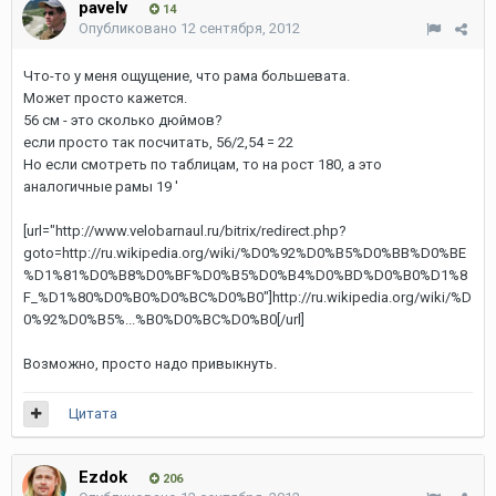
pavelv
14
Опубликовано
12 сентября, 2012
Что-то у меня ощущение, что рама большевата.
Может просто кажется.
56 см - это сколько дюймов?
если просто так посчитать, 56/2,54 = 22
Но если смотреть по таблицам, то на рост 180, а это
аналогичные рамы 19 '
[url="http://www.velobarnaul.ru/bitrix/redirect.php?
goto=http://ru.wikipedia.org/wiki/%D0%92%D0%B5%D0%BB%D0%BE
%D1%81%D0%B8%D0%BF%D0%B5%D0%B4%D0%BD%D0%B0%D1%8
F_%D1%80%D0%B0%D0%BC%D0%B0"]http://ru.wikipedia.org/wiki/%D
0%92%D0%B5%...%B0%D0%BC%D0%B0[/url]
Возможно, просто надо привыкнуть.
Цитата
Ezdok
206