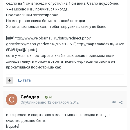
седло на 1 см вперед и опустил на 1 см вниз. Стало поудобнее.
Уже можно и выпрямиться иногда.
Проехал 20 км потестировал.
Но все равно спина болит от такой посадки.
Хочется выпрямиться, чтобы нагрузки на спину не было.
[url="http://www.velobarnaul.ru/bitrix/redirect.php?
goto=http://maps.yandex.ru/-/CVe8EJ6H"]http://maps.yandex.ru/-/CVe
8EJ6H[/url]
[/quote]
есть у меня вынос коротенький и с высоким подьемом-если
хочешь глянуть можем встретиться-помериешь на свой вел
прокатишься посмотришь как
Цитата
Субадаp
96
Опубликовано
12 сентября, 2012
все прелести спортивного вела + мягкая посадка вот где
счастье должно быть.
[/quote]