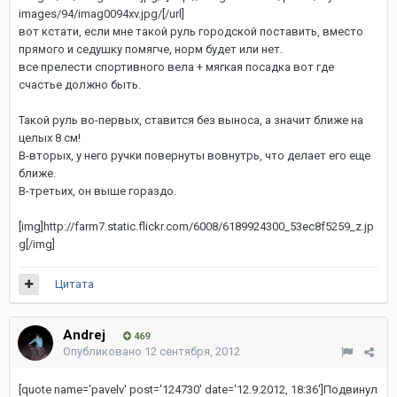
images/94/imag0094xv.jpg/[/url]
вот кстати, если мне такой руль городской поставить, вместо
прямого и седушку помягче, норм будет или нет.
все прелести спортивного вела + мягкая посадка вот где
счастье должно быть.
Такой руль во-первых, ставится без выноса, а значит ближе на
целых 8 см!
В-вторых, у него ручки повернуты вовнутрь, что делает его еще
ближе.
В-третьих, он выше гораздо.
[img]http://farm7.static.flickr.com/6008/6189924300_53ec8f5259_z.jp
g[/img]
Цитата
Andrej
469
Опубликовано
12 сентября, 2012
[quote name='pavelv' post='124730' date='12.9.2012, 18:36']Подвинул