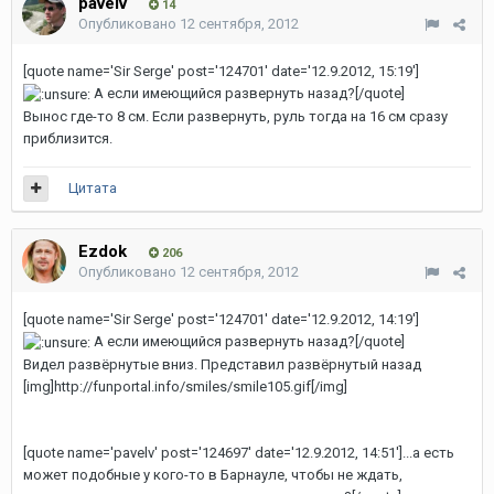
pavelv
14
Опубликовано
12 сентября, 2012
[quote name='Sir Serge' post='124701' date='12.9.2012, 15:19']
А если имеющийся развернуть назад?[/quote]
Вынос где-то 8 см. Если развернуть, руль тогда на 16 см сразу
приблизится.
Цитата
Ezdok
206
Опубликовано
12 сентября, 2012
[quote name='Sir Serge' post='124701' date='12.9.2012, 14:19']
А если имеющийся развернуть назад?[/quote]
Видел развёрнутые вниз. Представил развёрнутый назад
[img]http://funportal.info/smiles/smile105.gif[/img]
[quote name='pavelv' post='124697' date='12.9.2012, 14:51']...а есть
может подобные у кого-то в Барнауле, чтобы не ждать,