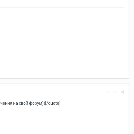
Жалоба
ечения на свой форум))[/quote]