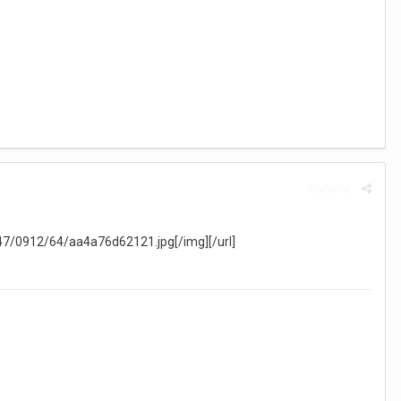
Жалоба
/i147/0912/64/aa4a76d62121.jpg[/img][/url]