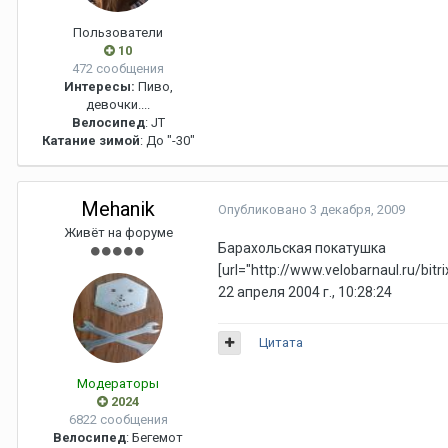
Пользователи
10
472 сообщения
Интересы:
Пиво,
девочки....
Велосипед
: JT
Катание зимой
: До "-30"
Mehanik
Опубликовано
3 декабря, 2009
Живёт на форуме
Барахольская покатушка
[url="http://www.velobarnaul.ru/bitr
22 апреля 2004 г., 10:28:24
Цитата
Модераторы
2024
6822 сообщения
Велосипед
: Бегемот