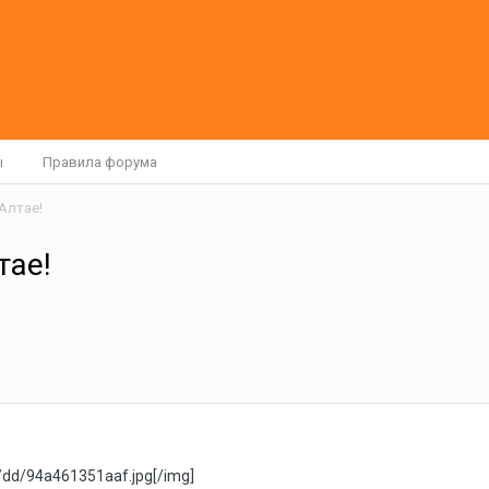
ы
Правила форума
Алтае!
тае!
02/dd/94a461351aaf.jpg[/img]