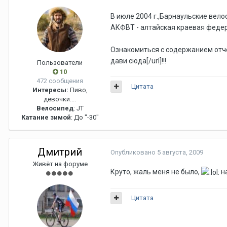
В июле 2004 г.,Барнаульские вел
АКФВТ - алтайская краевая феде
Ознакомиться с содержанием отч
дави сюда[/url]
!!!
Пользователи
10
472 сообщения
Цитата
Интересы:
Пиво,
девочки....
Велосипед
: JT
Катание зимой
: До "-30"
Дмитрий
Опубликовано
5 августа, 2009
Живёт на форуме
Круто, жаль меня не было,
на
Цитата