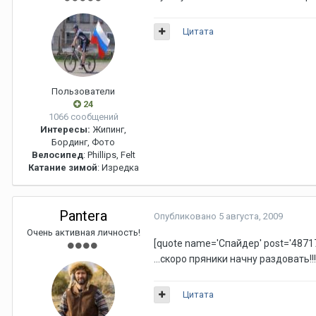
Цитата
Пользователи
24
1066 сообщений
Интересы:
Жипинг,
Бординг, Фото
Велосипед
: Phillips, Felt
Катание зимой
: Изредка
Pantera
Опубликовано
5 августа, 2009
Очень активная личность!
[quote name='Спайдер' post='48717
...скоро пряники начну раздовать!!!
Цитата