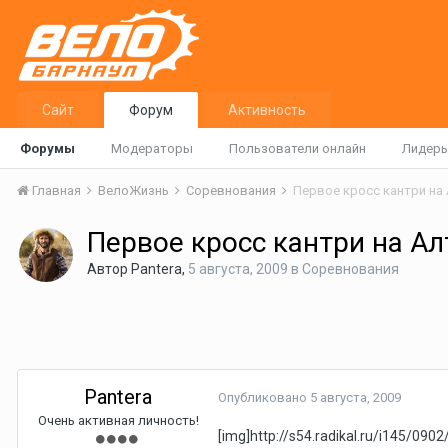
Сайт
Форум
Активность
Форумы
Модераторы
Пользователи онлайн
Лидер
Главная
ВелоЖизнь
Соревнования
Первое кросс кантри на 
Первое кросс кантри на Ал
Автор
Pantera
,
5 августа, 2009
в
Соревнования
Pantera
Опубликовано
5 августа, 2009
Очень активная личность!
[img]http://s54.radikal.ru/i145/09