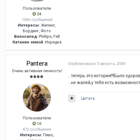
Пользователи
24
1066 сообщений
Интересы:
Жипинг,
Бординг, Фото
Велосипед
: Phillips, Felt
Катание зимой
: Изредка
Pantera
Опубликовано
5 августа, 2009
Очень активная личность!
...теперь это история!!!Было здор
...не жалей,у тебя есть возможнос
Цитата
Пользователи
10
472 сообщения
Интересы:
Пиво,