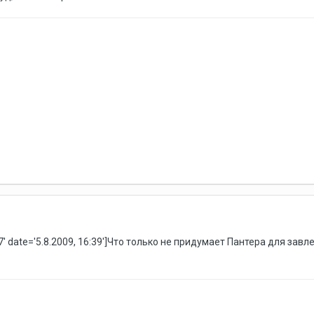
' date='5.8.2009, 16:39']Что только не придумает Пантера для завл