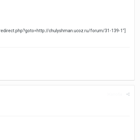
x/redirect.php?goto=http://chulyshman.ucoz.ru/forum/31-139-1"]
Жалоба