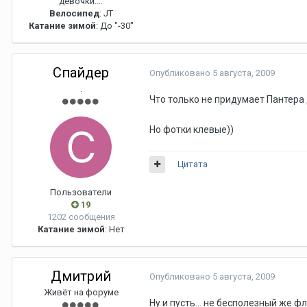
девочки....
Велосипед
: JT
Катание зимой
: До "-30"
Спайдер
Опубликовано
5 августа, 2009
.
Что только не придумает Пантера
Но фотки клевые))
Цитата
Пользователи
19
1202 сообщения
Катание зимой
: Нет
Дмитрий
Опубликовано
5 августа, 2009
Живёт на форуме
Ну и пусть... не бесполезный же ф