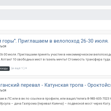
й горы". Приглашаем в велопоход 26-30 июля.
ться
 26-30 июля. Приглашаем принять участие в некоммерческом велопоход
 Алтаю! 10 свободных мест в газель мечты! Стоимость трансфера туда..
(и ещё 1 )
походы
аганский перевал - Катунская тропа - Ороктой
ться
 в ЛС или в вк по ссылке в профиле, или вацап/телега 8-983-605-7023
Урсула – дача Газпрома (перевал Каянча) – подвесной мост через Кату..