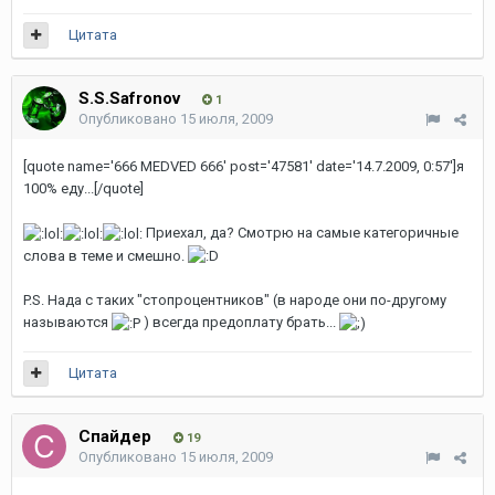
Цитата
S.S.Safronov
1
Опубликовано
15 июля, 2009
[quote name='666 MEDVED 666' post='47581' date='14.7.2009, 0:57']я
100% еду...[/quote]
Приехал, да? Смотрю на самые категоричные
слова в теме и смешно.
P.S. Нада с таких "стопроцентников" (в народе они по-другому
называются
) всегда предоплату брать...
Цитата
Спайдер
19
Опубликовано
15 июля, 2009