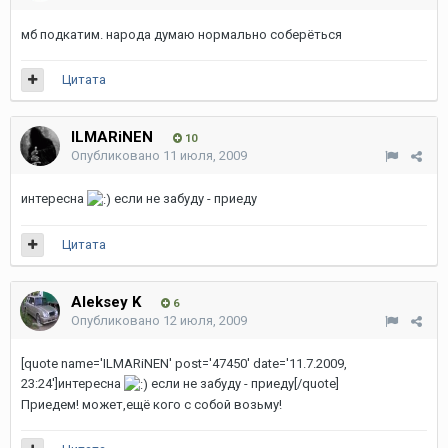
мб подкатим. народа думаю нормально соберёться
Цитата
ILMARiNEN
10
Опубликовано
11 июля, 2009
интересна
если не забуду - приеду
Цитата
Aleksey K
6
Опубликовано
12 июля, 2009
[quote name='ILMARiNEN' post='47450' date='11.7.2009,
23:24']интересна
если не забуду - приеду[/quote]
Приедем! может,ещё кого с собой возьму!