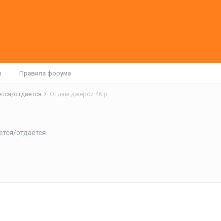
ы
Правила форума
ется/отдаётся
Отдам джерси 46 р.
ется/отдаётся