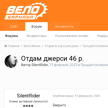
Сайт
Форум
Активность
Форумы
Модераторы
Пользователи онлайн
Лидер
Главная
ВелоЖизнь
Отдам в хорошие руки
Продаётся/меня
Отдам джерси 46 р.
Автор
SilentRider
,
15 февраля, 2023
в
Продаётся/меня
SilentRider
Опубликовано
15 февраля, 2023
Очень активная личность!
Закрыто.