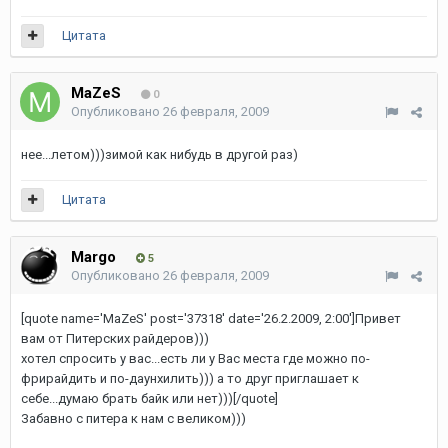
Цитата
MaZeS
0
Опубликовано
26 февраля, 2009
нее...летом)))зимой как нибудь в другой раз)
Цитата
Margo
5
Опубликовано
26 февраля, 2009
[quote name='MaZeS' post='37318' date='26.2.2009, 2:00']Привет
вам от Питерских райдеров)))
хотел спросить у вас...есть ли у Вас места где можно по-
фрирайдить и по-даунхилить))) а то друг приглашает к
себе...думаю брать байк или нет)))[/quote]
Забавно с питера к нам с великом)))