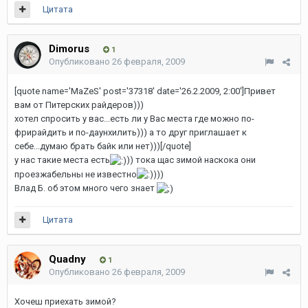
Цитата
Dimorus
1
Опубликовано
26 февраля, 2009
[quote name='MaZeS' post='37318' date='26.2.2009, 2:00']Привет
вам от Питерских райдеров)))
хотел спросить у вас...есть ли у Вас места где можно по-
фрирайдить и по-даунхилить))) а то друг приглашает к
себе...думаю брать байк или нет)))[/quote]
у нас такие места есть
)) тока щас зимой наскока они
проезжабельны не известно
)))
Влад Б. об этом много чего знает
Цитата
Quadny
1
Опубликовано
26 февраля, 2009
Хочеш приехать зимой?