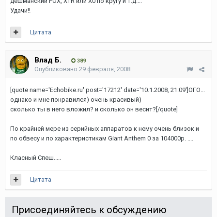
дешманский FOX, XTR или X0 по кругу и т.д....
Удачи!!
Цитата
Влад Б.
389
Опубликовано
29 февраля, 2008
[quote name='Echobike.ru' post='17212' date='10.1.2008, 21:09']ОГО...
однако и мне понравился) очень красивый)
сколько ты в него вложил? и сколько он весит?[/quote]
По крайней мере из серийных аппаратов к нему очень близок и
по обвесу и по характеристикам Giant Anthem 0 за 104000р. ....
Класный Спеш.....
Цитата
Присоединяйтесь к обсуждению