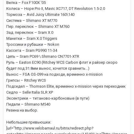
Вилка – Fox F100X '05
Колеса – Hope Pro II, Mavic XC717, DT Revolution 1.5-2.0
Тормоза – Avid Juicy Ultimate 160\140
Система – Shimano XT M770
Пер. переклюк – Shimano XT M760
Зад. переклюк – Sram X.0
Манетки – Sram X.0 Triggers
Троссики и рубашки – Nokon
Кассета – Sram PG990 11-34
Цепь – Sram PC69 \ Shimano CN7701-XTR
Руль – Easton EC90 (Ritchey WCS Carbon флэт и райзер скоро
будет под 31.8мм вынос, хочется сравнить...)
Вынос – FSA OS-099 на подходе, временно x-mission
Грипсы – Ritchey WCS
Подседел – Thomson Elite, временно x-mission через переходник
Седло – Selle Italia SLR XP
Эксентрики – титаново-карбоновые (в пути)
Педали – Shimano M540
Резина на выбор.
Небольшие превьюшки:
[url="http://www.velobarnaul.ru/bitrix/redirect.php?