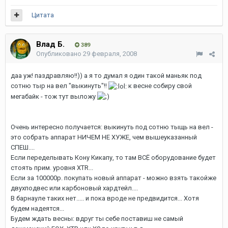
Цитата
Влад Б.
389
Опубликовано
29 февраля, 2008
даа уж! паздравляю!!)) а я то думал я один такой маньяк под
сотню тыр на вел "выкинуть"!!
к весне собиру свой
мегабайк - тож тут выложу
Очень интересно получается: выкинуть под сотню тыщь на вел -
это собрать аппарат НИЧЕМ НЕ ХУЖЕ, чем вышеуказанный
СПЕШ....
Если переделывать Кону Кикапу, то там ВСЁ оборудование будет
стоять прим. уровня XTR...
Если за 100000р. покупать новый аппарат - можно взять такойже
двухподвес или карбоновый хардтейл....
В барнауле таких нет..... и пока вроде не предвидится... Хотя
будем надеятся...
Будем ждать весны: вдруг ты себе поставиш не самый