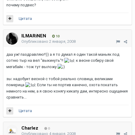
почему подвес?
Цитата
ILMARiNEN
10
Опубликовано
2 января, 2008
даа уж! паздравляю!!)) а я то думал я один такой маньяк под
сотню тыр на вел "выкинуть"!!
к весне собиру свой
мегабайк - тож тут выложу
зы: надобуит весной с тобой реально словица, великами
померица
Если ты не портив канечно, охота покатать
немного на нем, а я свою конягу кикапу дам, интересно ощущения
сравнить...
Цитата
Charlez
0
Опубликовано
4 января, 2008