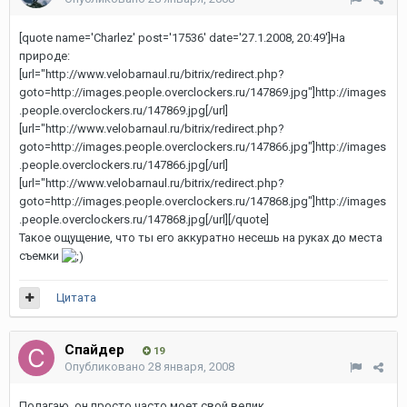
[quote name='Charlez' post='17536' date='27.1.2008, 20:49']На
природе:
[url="http://www.velobarnaul.ru/bitrix/redirect.php?
goto=http://images.people.overclockers.ru/147869.jpg"]http://images
.people.overclockers.ru/147869.jpg[/url]
[url="http://www.velobarnaul.ru/bitrix/redirect.php?
goto=http://images.people.overclockers.ru/147866.jpg"]http://images
.people.overclockers.ru/147866.jpg[/url]
[url="http://www.velobarnaul.ru/bitrix/redirect.php?
goto=http://images.people.overclockers.ru/147868.jpg"]http://images
.people.overclockers.ru/147868.jpg[/url]
[/quote]
Такое ощущение, что ты его аккуратно несешь на руках до места
съемки
Цитата
Спайдер
19
Опубликовано
28 января, 2008
Полагаю, он просто часто моет свой велик.