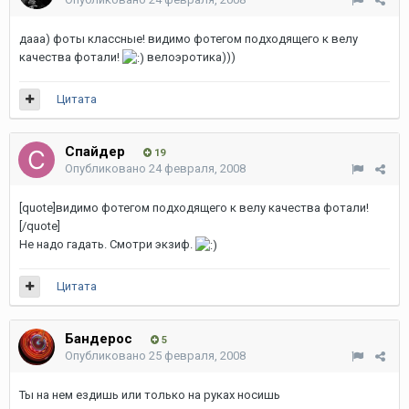
дааа) фоты классные! видимо фотегом подходящего к велу
качества фотали!
велоэротика)))
Цитата
Спайдер
19
Опубликовано
24 февраля, 2008
[quote]видимо фотегом подходящего к велу качества фотали!
[/quote]
Не надо гадать. Смотри экзиф.
Цитата
Бандерос
5
Опубликовано
25 февраля, 2008
Ты на нем ездишь или только на руках носишь