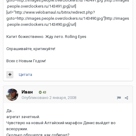
goto=http://images.people.overclockers.ru/143491.jpg"]http://images
.people.overclockers.ru/143491.jpg[/url]
[url="http://www.velobarnaul.ru/bitrix/redirect.php?
goto=http://images.people.overclockers.ru/143490.jpg"]http://images
.people.overclockers.ru/143490.jpg[/url]
Катит божественно. Жду лето. Rolling Eyes
Спрашивайте, критикуйте!
Всех с Новым Годом!
Цитата
Иван
43
Опубликовано
2 января, 2008
Да...
агрегат зачетный.
Чувствую на новый Алтайский марафон Денис выйдет во
всеоружии.
Сколько обошелся, как собирал?