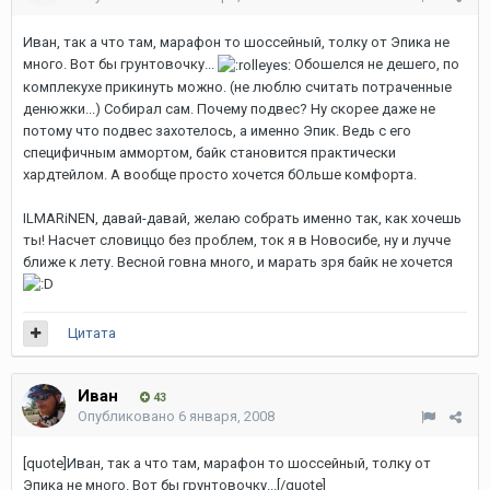
Иван, так а что там, марафон то шоссейный, толку от Эпика не
много. Вот бы грунтовочку...
Обошелся не дешего, по
комплекухе прикинуть можно. (не люблю считать потраченные
денюжки...) Собирал сам. Почему подвес? Ну скорее даже не
потому что подвес захотелось, а именно Эпик. Ведь с его
специфичным аммортом, байк становится практически
хардтейлом. А вообще просто хочется бОльше комфорта.
ILMARiNEN, давай-давай, желаю собрать именно так, как хочешь
ты! Насчет словиццо без проблем, ток я в Новосибе, ну и лучче
ближе к лету. Весной говна много, и марать зря байк не хочется
Цитата
Иван
43
Опубликовано
6 января, 2008
[quote]Иван, так а что там, марафон то шоссейный, толку от
Эпика не много. Вот бы грунтовочку...[/quote]