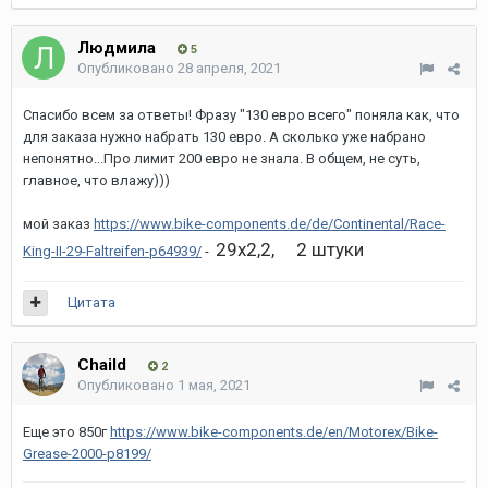
Людмила
5
Опубликовано
28 апреля, 2021
Спасибо всем за ответы! Фразу "130 евро всего" поняла как, что
для заказа нужно набрать 130 евро. А сколько уже набрано
непонятно...Про лимит 200 евро не знала. В общем, не суть,
главное, что влажу)))
мой заказ
https://www.bike-components.de/de/Continental/Race-
29x2,2, 2 штуки
King-II-29-Faltreifen-p64939/
-
Цитата
Chaild
2
Опубликовано
1 мая, 2021
Еще это 850г
https://www.bike-components.de/en/Motorex/Bike-
Grease-2000-p8199/