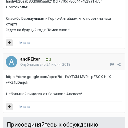
hash=b20eab80d0885aa821&dl=7f0d78664474829a17[/url]
Протоколы!!!
Спасибо Барнаульцам и Горно-Алтайцам, что посетили наш
старт!
Ждем на будущий год в Томск снова!
Цитата
andREIter
2
Опубликовано
21 июня, 2018
https://drive.google.com/open?id=1WYTXkLMV9h_pZSQX-HuX-
vFx21LDmjoh
Небольшой видосик от Савинова Алексея!
Цитата
Присоединяйтесь к обсуждению