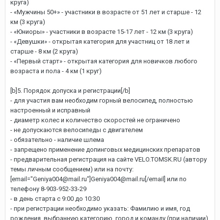
круга)
- «Мужчины 50+» - участники в возрасте от 51 лет и старше - 12
км (3 круга)
- «Юниоры» - участники в возрасте 15-17 лет - 12 км (3 круга)
- «Девушки» - открытая категория для участниц от 18 лет и
старше - 8 км (2 круга)
- «Первый старт» - открытая категория для новичков любого
возраста и пола - 4 км (1 круг)
[b]5. Порядок допуска и регистрации[/b]
- для участия вам необходим горный велосипед, полностью
настроенный и исправный
- диаметр колес и количество скоростей не ограничено
- не допускаются велосипеды с двигателем
- обязательно - наличие шлема
- запрещено применение допинговых медицинских препаратов
- предварительная регистрация на сайте VELO.TOMSK.RU (автору
темы личным сообщением) или на почту:
[email="Geniya004@mail.ru"]Geniya004@mail.ru[/email] или по
телефону 8-903-952-33-29
- в день старта с 9:00 до 10:30
- при регистрации необходимо указать: Фамилию и имя, год
рождения, выбранную категорию, город и команду (при наличии)