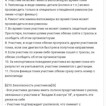
4. Участник не может менять велосипед во время гонки
5. Техпомощь в виде замены детали (колесо и т.п.) можно
производить только в специально отведённой ремзоне (на
линии «старт-финиш»)
6. Ремонт или замена велокамеры во время гонки может
производиться вне ремзоны
7. Во время гонки участник не может снимать защитный шлем.
При потере, поломке шлема участник обязан сойти с трассы и
сообщить об этом организаторам.
8. Участник, в ходе гонки обязан пропускать других участников
гонки, если они двигаются быстрее в попутном направлении.
9. Если участник по каким-либо причинам сошел с трассы, он
обязан сообщить об этом организаторам.
10. За неспортивное поведение участника во время гонки его
результат не учитывается, участник снимается с дистанции.
11. После финиша гонки участник обязан сразу снять номер с
велосипеда
[b]10. Безопасность участников[/b]
- Все участники должны иметь полное представление о рисках,
связанных с участием в "Академ-Х-кантри`18", и принять эти
риски на себя
- Участник подтверждает распиской, что снимает с