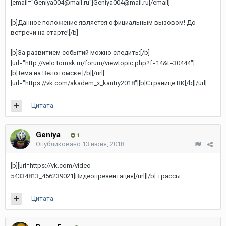
[email="Geniya004@mail.ru"]Geniya004@mail.ru[/email]
[b]Данное положение является официальным вызовом! До
встречи на старте![/b]
[b]За развитием событий можно следить:[/b]
[url="http://velo.tomsk.ru/forum/viewtopic.php?f=14&t=30444"]
[b]Тема на Велотомске [/b][/url]
[url="https://vk.com/akadem_x_kantry2018"][b]Странице ВК[/b][/url]
Цитата
Geniya
1
Опубликовано
13 июня, 2018
[b][url=https://vk.com/video-
54334813_456239021]Видеопрезентация[/url][/b] трассы
Цитата