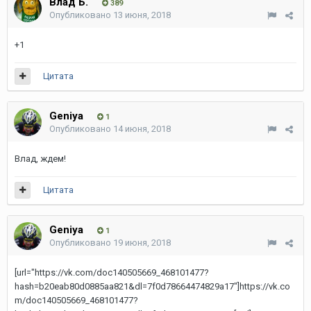
Влад Б.
389
Опубликовано
13 июня, 2018
+1
Цитата
Geniya
1
Опубликовано
14 июня, 2018
Влад, ждем!
Цитата
Geniya
1
Опубликовано
19 июня, 2018
[url="https://vk.com/doc140505669_468101477?
hash=b20eab80d0885aa821&dl=7f0d78664474829a17"]https://vk.co
m/doc140505669_468101477?