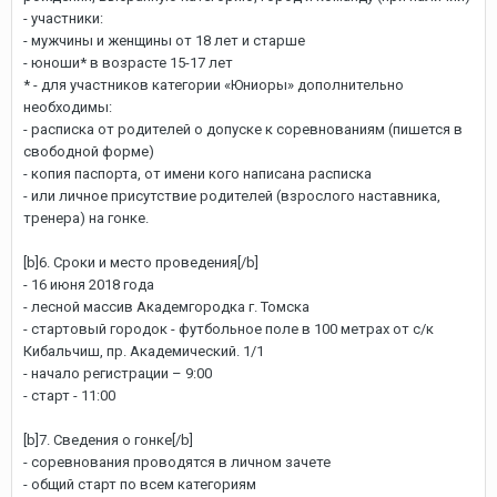
- участники:
- мужчины и женщины от 18 лет и старше
- юноши* в возрасте 15-17 лет
* - для участников категории «Юниоры» дополнительно
необходимы:
- расписка от родителей о допуске к соревнованиям (пишется в
свободной форме)
- копия паспорта, от имени кого написана расписка
- или личное присутствие родителей (взрослого наставника,
тренера) на гонке.
[b]6. Сроки и место проведения[/b]
- 16 июня 2018 года
- лесной массив Академгородка г. Томска
- стартовый городок - футбольное поле в 100 метрах от с/к
Кибальчиш, пр. Академический. 1/1
- начало регистрации – 9:00
- старт - 11:00
[b]7. Сведения о гонке[/b]
- соревнования проводятся в личном зачете
- общий старт по всем категориям