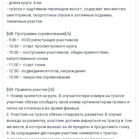
- длина круга: 4 км
- трасса с ощутимым перепадом высот, содержит множество
синглтреков, скоростные спуски и затяжные подъемы,
техничные участки
[b]8. Программа соревнований[/b]
- 9:00 – 10:30 регистрация участников
- 10:30 – старт просмотрового круга
- 10:50 – построение участников, общее приветствие,
напутственные слова
- 11:00 – старт гонки
- 12:50 - подведение итогов, награждение
- 13:00 – закрытие соревнований
[b]9. Правила участия:[/b]
1. Номер крепится на руль. В случае потери номера на трассе
участник обязан сообщать свой номер организаторам громко и
четко на отсечках и во время финиша.
2. Участник на трассе обязан следовать разметке. В случае
выезда за разметку, участник должен вернуться на трассу в том
же месте, в котором выехал за ее пределы и продолжить гонку.
3. За сокращение дистанции участник снимается с трассы.