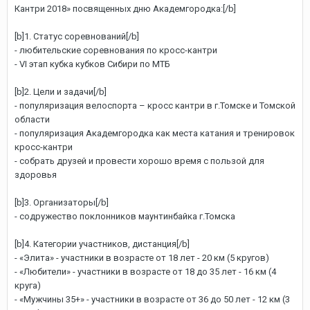
Кантри 2018» посвященных дню Академгородка:[/b]
[b]1. Статус соревнований[/b]
- любительские соревнования по кросс-кантри
- VI этап кубка кубков Сибири по МТБ
[b]2. Цели и задачи[/b]
- популяризация велоспорта – кросс кантри в г.Томске и Томской
области
- популяризация Академгородка как места катания и тренировок
кросс-кантри
- собрать друзей и провести хорошо время с пользой для
здоровья
[b]3. Организаторы[/b]
- содружество поклонников маунтинбайка г.Томска
[b]4. Категории участников, дистанция[/b]
- «Элита» - участники в возрасте от 18 лет - 20 км (5 кругов)
- «Любители» - участники в возрасте от 18 до 35 лет - 16 км (4
круга)
- «Мужчины 35+» - участники в возрасте от 36 до 50 лет - 12 км (3