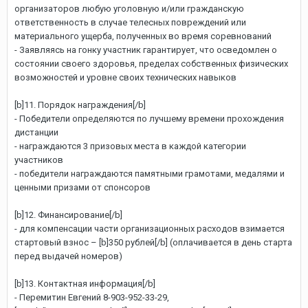
организаторов любую уголовную и/или гражданскую
ответственность в случае телесных повреждений или
материального ущерба, полученных во время соревнований
- Заявляясь на гонку участник гарантирует, что осведомлен о
состоянии своего здоровья, пределах собственных физических
возможностей и уровне своих технических навыков
[b]11. Порядок награждения[/b]
- Победители определяются по лучшему времени прохождения
дистанции
- награждаются 3 призовых места в каждой категории
участников
- победители награждаются памятными грамотами, медалями и
ценными призами от спонсоров
[b]12. Финансирование[/b]
- для компенсации части организационных расходов взимается
стартовый взнос – [b]350 рублей[/b] (оплачивается в день старта
перед выдачей номеров)
[b]13. Контактная информация[/b]
- Перемитин Евгений 8-903-952-33-29,