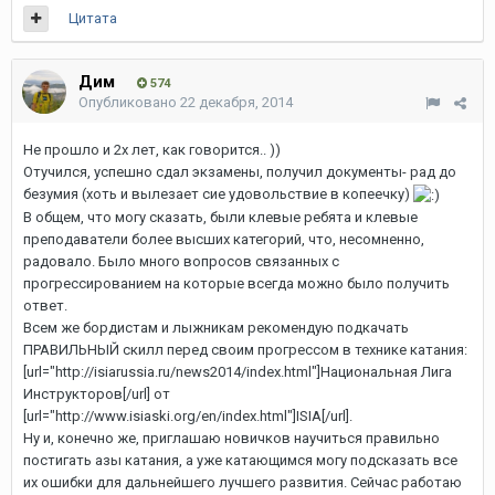
Цитата
Дим
574
Опубликовано
22 декабря, 2014
Не прошло и 2х лет, как говорится.. ))
Отучился, успешно сдал экзамены, получил документы- рад до
безумия (хоть и вылезает сие удовольствие в копеечку)
В общем, что могу сказать, были клевые ребята и клевые
преподаватели более высших категорий, что, несомненно,
радовало. Было много вопросов связанных с
прогрессированием на которые всегда можно было получить
ответ.
Всем же бордистам и лыжникам рекомендую подкачать
ПРАВИЛЬНЫЙ скилл перед своим прогрессом в технике катания:
[url="http://isiarussia.ru/news2014/index.html"]Национальная Лига
Инструкторов[/url] от
[url="http://www.isiaski.org/en/index.html"]ISIA[/url].
Ну и, конечно же, приглашаю новичков научиться правильно
постигать азы катания, а уже катающимся могу подсказать все
их ошибки для дальнейшего лучшего развития. Сейчас работаю