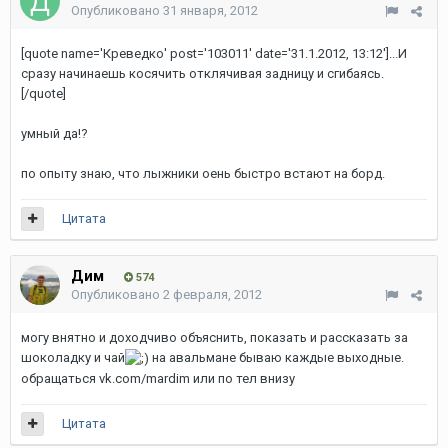
Опубликовано
31 января, 2012
[quote name='Креведко' post='103011' date='31.1.2012, 13:12']...И
сразу начинаешь косячить отклячивая задницу и сгибаясь.
[/quote]
умный да!?
по опыту знаю, что лыжники оень быстро встают на борд.
Цитата
Дим
574
Опубликовано
2 февраля, 2012
могу внятно и доходчиво объяснить, показать и рассказать за
шоколадку и чай
на авальмане бываю каждые выходные.
обращаться vk.com/mardim или по тел внизу
Цитата