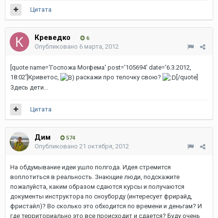
Цитата
Креведко
6
Опубликовано
6 марта, 2012
[quote name='Госпожа Моrфема' post='105694' date='6.3.2012,
18:02']Криветос,
раскажи про телочку свою?
[/quote]
Здесь дети...
Цитата
Дим
574
Опубликовано
21 октября, 2012
На обдумывание идеи ушло полгода. Идея стремится
воплотиться в реальность. Знающие люди, подскажите
пожалуйста, каким образом сдаются курсы и получаются
документы инструктора по сноуборду (интересует фрирайд,
фристайл)? Во сколько это обходится по времени и деньгам? И
где территориально это все происходит и сдается? Буду очень