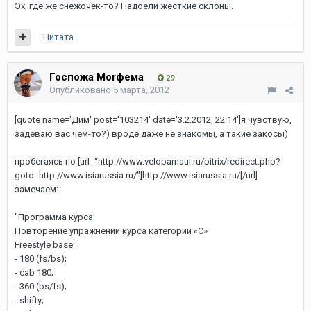
Эх, где же снежочек-то? Надоели жесткие склоны.
Цитата
Госпожа Моrфема
29
Опубликовано
5 марта, 2012
[quote name='Дим' post='103214' date='3.2.2012, 22:14']я чувствую,
задеваю вас чем-то?) вроде даже не знакомы, а такие закосы)
пробегаясь по
[url="http://www.velobarnaul.ru/bitrix/redirect.php?
goto=http://www.isiarussia.ru/"]http://www.isiarussia.ru/[/url]
замечаем:
"Программа курса:
Повторение упражнений курса категории «C»
Freestyle base:
- 180 (fs/bs);
- cab 180;
- 360 (bs/fs);
- shifty;