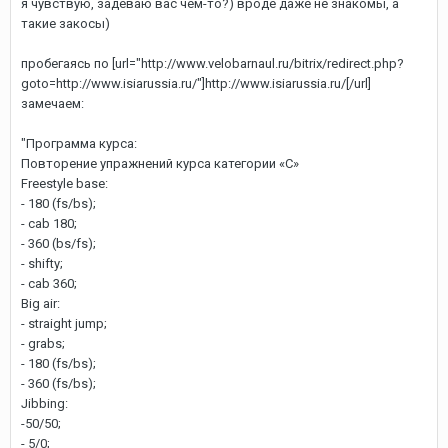
я чувствую, задеваю вас чем-то?) вроде даже не знакомы, а
такие закосы)
пробегаясь по
[url="http://www.velobarnaul.ru/bitrix/redirect.php?
goto=http://www.isiarussia.ru/"]http://www.isiarussia.ru/[/url]
замечаем:
"Программа курса:
Повторение упражнений курса категории «C»
Freestyle base:
- 180 (fs/bs);
- cab 180;
- 360 (bs/fs);
- shifty;
- cab 360;
Big air:
- straight jump;
- grabs;
- 180 (fs/bs);
- 360 (fs/bs);
Jibbing:
-50/50;
- 5/0;