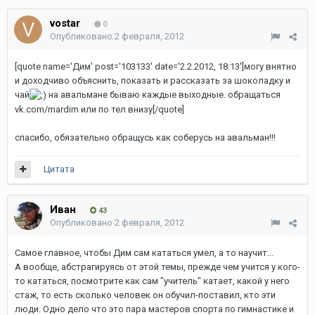
vostar
0
Опубликовано
2 февраля, 2012
[quote name='Дим' post='103133' date='2.2.2012, 18:13']могу внятно
и доходчиво объяснить, показать и рассказать за шоколадку и
чай
на авальмане бываю каждые выходные. обращаться
vk.com/mardim или по тел внизу[/quote]
спасибо, обязательно обращусь как соберусь на авальман!!!
Цитата
Иван
43
Опубликовано
2 февраля, 2012
Самое главное, чтобы Дим сам кататься умел, а то научит...
А вообще, абстрагируясь от этой темы, прежде чем учится у кого-
то кататься, посмотрите как сам "учитель" катает, какой у него
стаж, то есть сколько человек он обучил-поставил, кто эти
люди. Одно дело что это пара мастеров спорта по гимнастике и