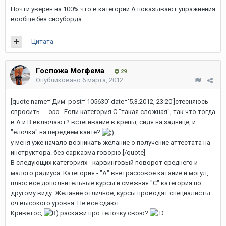
Почти уверен на 100% что в категории А показывают упражнения
вообще без сноуборда.
Цитата
Госпожа Моrфема
29
Опубликовано
6 марта, 2012
[quote name='Дим' post='105630' date='5.3.2012, 23:20']стесняюсь
спросить..... эээ.. Если категория С "такая сложная", так что тогда
в А и В включают? встегивание в крепы, сидя на заднице, и
"елочка" на переднем канте?
у меня уже начало возникать желание о получение аттестата на
инструктора. без сарказма говорю.[/quote]
В следующих категориях - карвинговый поворот среднего и
малого радиуса. Категория - "А" внетрассовое катание и могул,
плюс все дополнительные курсы и смежная "С" категория по
другому виду. Желание отличное, курсы проводят специалисты
оч высокого уровня. Не все сдают.
Криветос,
раскажи про телочку свою?