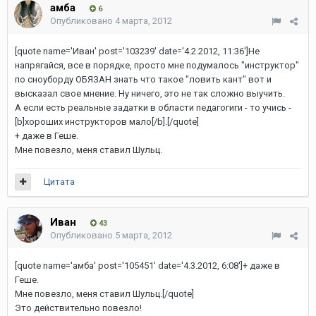
амба
6
Опубликовано
4 марта, 2012
[quote name='Иван' post='103239' date='4.2.2012, 11:36']Не
напрягайся, все в порядке, просто мне подумалось "инструктор"
по сноуборду ОБЯЗАН знать что такое "ловить кант" вот и
высказал свое мнение. Ну ничего, это не так сложно выучить.
А если есть реальные задатки в области педагогиги - то учись -
[b]хороших инструкторов мало[/b].[/quote]
+ даже в Геше.
Мне повезло, меня ставил Шульц.
Цитата
Иван
43
Опубликовано
5 марта, 2012
[quote name='амба' post='105451' date='4.3.2012, 6:08']+ даже в
Геше.
Мне повезло, меня ставил Шульц.[/quote]
Это действительно повезло!