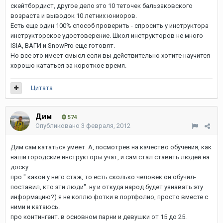
скейтбордист, другое дело это 10 теточек бальзаковского
возраста и выводок 10 летних юниоров.
Есть еще один 100% способ проверить - спросить у инструктора
инструкторское удостоверение. Школ инструкторов не много
ISIA, ВАГИ и SnowPro еще готовят.
Но все это имеет смысл если вы действительно хотите научится
хорошо кататься за короткое время.
Цитата
Дим
574
Опубликовано
3 февраля, 2012
Дим сам кататься умеет. А, посмотрев на качество обучения, как
наши городские инструкторы учат, и сам стал ставить людей на
доску.
про " какой у него стаж, то есть сколько человек он обучил-
поставил, кто эти люди". ну и откуда народ будет узнавать эту
информацию?) я не коплю фотки в портфолио, просто вместе с
ними и катаюсь.
про контингент. в основном парни и девушки от 15 до 25.