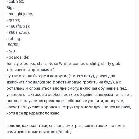
- cab 360;
Big air:
- straight jump;
- grabs;
- 180 (fs/bs);
- 360 (fs/bs);
Jibbing:
-50/50;
- 5/0;
- boardslide;
fun style: bonks, stalls, Nose Whillie, combos, shifty, shifty grab.
техническая программа."
ну так вот. на бигере я не крутил(т.к. его нету), доску для
джибинга продал(свою фристайловую гробить не буду), а с
остальным справиться вполне смогу; включая обучение в пед.
универе с тактикой и особенностью общения с людьми тет-а-тет,
вполне получается преподать небольшие уроки. и, поверьте,
насчет получения корочек инструктора не задумывался ни разу,
хотя все предрасположено.
а люди, как раз- таки, сначала смотрят, как катаюсь, потом и
сами некоторые подходят[/quote]