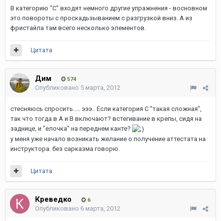
В категорию "С" входят немного другие упражнения - восновном
это повороты с проскадьзыванием с разгрузкой вниз. А из
фристайла там всего несколько элементов.
Цитата
Дим
574
Опубликовано
5 марта, 2012
стесняюсь спросить..... эээ.. Если категория С "такая сложная",
так что тогда в А и В включают? встегивание в крепы, сидя на
заднице, и "елочка" на переднем канте?
у меня уже начало возникать желание о получение аттестата на
инструктора. без сарказма говорю.
Цитата
Креведко
6
Опубликовано
6 марта, 2012