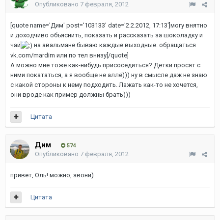
Опубликовано
7 февраля, 2012
[quote name='Дим' post='103133' date='2.2.2012, 17:13']могу внятно
и доходчиво объяснить, показать и рассказать за шоколадку и
чай
на авальмане бываю каждые выходные. обращаться
vk.com/mardim или по тел внизу[/quote]
А можно мне тоже как-нибудь присоседиться? Детки просят с
ними покататься, а я вообще не аллё))) ну в смысле даж не знаю
с какой стороны к нему подходить. Лажать как-то не хочется,
они вроде как пример должны брать)))
Цитата
Дим
574
Опубликовано
7 февраля, 2012
привет, Оль! можно, звони)
Цитата