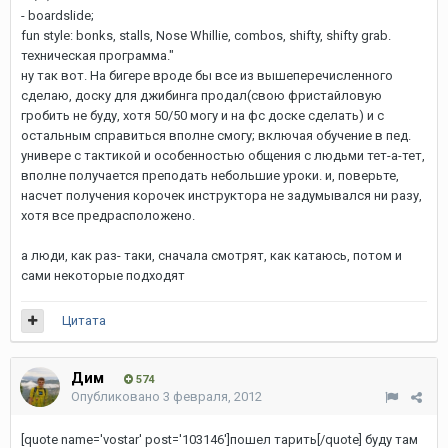
- boardslide;
fun style: bonks, stalls, Nose Whillie, combos, shifty, shifty grab.
техническая программа."
ну так вот. На бигере вроде бы все из вышеперечисленного
сделаю, доску для джибинга продал(свою фристайловую
гробить не буду, хотя 50/50 могу и на фс доске сделать) и с
остальным справиться вполне смогу; включая обучение в пед.
универе с тактикой и особенностью общения с людьми тет-а-тет,
вполне получается преподать небольшие уроки. и, поверьте,
насчет получения корочек инструктора не задумывался ни разу,
хотя все предрасположено.
а люди, как раз- таки, сначала смотрят, как катаюсь, потом и
сами некоторые подходят
Цитата
Дим
574
Опубликовано
3 февраля, 2012
[quote name='vostar' post='103146']пошел тарить[/quote] буду там