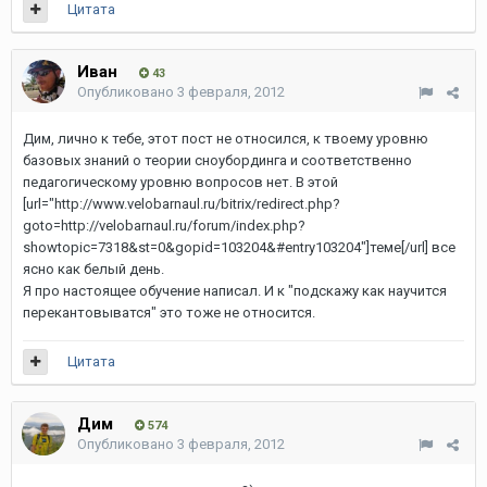
Цитата
Иван
43
Опубликовано
3 февраля, 2012
Дим, лично к тебе, этот пост не относился, к твоему уровню
базовых знаний о теории сноубординга и соответственно
педагогическому уровню вопросов нет. В этой
[url="http://www.velobarnaul.ru/bitrix/redirect.php?
goto=http://velobarnaul.ru/forum/index.php?
showtopic=7318&st=0&gopid=103204&#entry103204"]теме[/url]
все
ясно как белый день.
Я про настоящее обучение написал. И к "подскажу как научится
перекантовыватся" это тоже не относится.
Цитата
Дим
574
Опубликовано
3 февраля, 2012