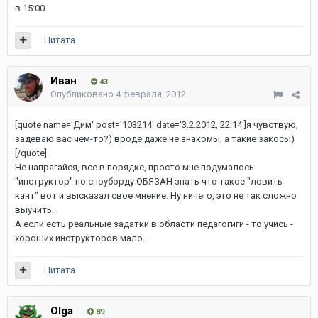
в 15:00
Цитата
Иван
43
Опубликовано
4 февраля, 2012
[quote name='Дим' post='103214' date='3.2.2012, 22:14']я чувствую,
задеваю вас чем-то?) вроде даже не знакомы, а такие закосы)
[/quote]
Не напрягайся, все в порядке, просто мне подумалось
"инструктор" по сноуборду ОБЯЗАН знать что такое "ловить
кант" вот и высказал свое мнение. Ну ничего, это не так сложно
выучить.
А если есть реальные задатки в области педагогиги - то учись -
хороших инструкторов мало.
Цитата
Olga
89