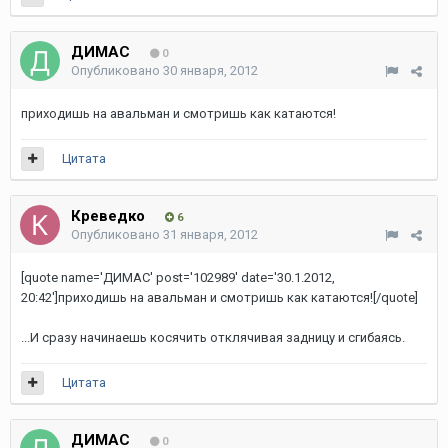
ДИМАС
0
Опубликовано
30 января, 2012
приходишь на авальман и смотришь как катаются!
Цитата
Креведко
6
Опубликовано
31 января, 2012
[quote name='ДИМАС' post='102989' date='30.1.2012,
20:42']приходишь на авальман и смотришь как катаются![/quote]
...И сразу начинаешь косячить отклячивая задницу и сгибаясь.
Цитата
ДИМАС
0