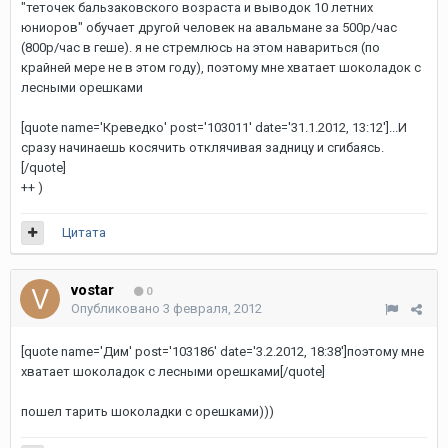
"теточек бальзаковского возраста и выводок 10 летних
юниоров" обучает другой человек на авальмане за 500р/час
(800р/час в геше). я не стремлюсь на этом навариться (по
крайней мере не в этом году), поэтому мне хватает шоколадок с
лесными орешками
[quote name='Креведко' post='103011' date='31.1.2012, 13:12']...И
сразу начинаешь косячить отклячивая задницу и сгибаясь.
[/quote]
++ )
Цитата
vostar
0
Опубликовано
3 февраля, 2012
[quote name='Дим' post='103186' date='3.2.2012, 18:38']поэтому мне
хватает шоколадок с лесными орешками[/quote]
пошел тарить шоколадки с орешками)))