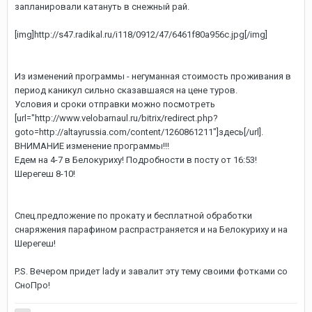
запланировали катануть в снежный рай.
[img]http://s47.radikal.ru/i118/0912/47/6461f80a956c.jpg[/img]
Из изменений программы - негуманная стоимость проживания в
период каникул сильно сказавшаяся на цене туров.
Условия и сроки отправки можно посмотреть
[url="http://www.velobarnaul.ru/bitrix/redirect.php?
goto=http://altayrussia.com/content/1260861211"]здесь[/url]
.
ВНИМАНИЕ изменение программы!!!
Едем на 4-7 в Белокуриху! Подробности в посту от 16:53!
Шерегеш 8-10!
Спец.предложение по прокату и бесплатной обработки
снаряжения парафином распрастраняется и на Белокуриху и на
Шерегеш!
P.S. Вечером придет lady и завалит эту тему своими фотками со
СноПро!