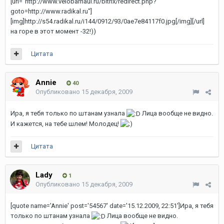
[url="http://www.velobarnaul.ru/bitrix/redirect.php?
goto=http://www.radikal.ru"]
[img]http://s54.radikal.ru/i144/0912/93/0ae7e84117f0.jpg[/img][/url]
на горе в этот момент -32!))
Цитата
Annie
40
Опубликовано
15 декабря, 2009
Ира, я тебя только по штанам узнала
Лица вообще не видно.
И кажется, на тебе шлем! Молодец!
Цитата
Lady
1
Опубликовано
15 декабря, 2009
[quote name='Annie' post='54567' date='15.12.2009, 22:51']Ира, я тебя
только по штанам узнала
Лица вообще не видно.