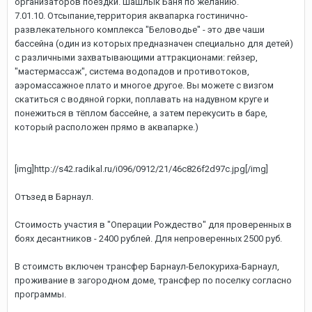
организаторов поездки. Шашлык Баня по желанию.
7.01.10. Отсыпание,территория аквапарка гостинично-
развлекательного комплекса "Беловодье" - это две чаши
бассейна (один из которых предназначен специально для детей)
с различными захватывающими аттракционами: гейзер,
"мастермассаж", система водопадов и противотоков,
аэромассажное плато и многое другое. Вы можете с визгом
скатиться с водяной горки, поплавать на надувном круге и
понежиться в тёплом бассейне, а затем перекусить в баре,
который расположен прямо в аквапарке.)
[img]http://s42.radikal.ru/i096/0912/21/46c826f2d97c.jpg[/img]
Отъзед в Барнаул.
Стоимость участия в "Операции Рождество" для проверенных в
боях десантников - 2400 рублей. Для непроверенных 2500 руб.
В стоимсть включен трансфер Барнаул-Белокуриха-Барнаул,
проживание в загородном доме, трансфер по поселку согласно
программы.