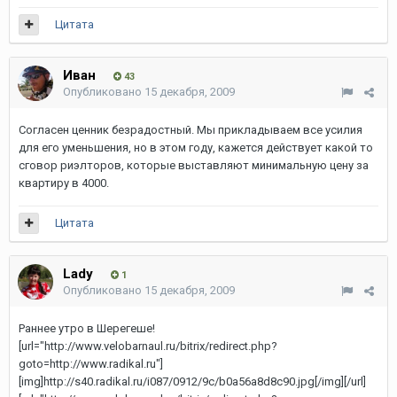
Цитата
Иван
43
Опубликовано
15 декабря, 2009
Согласен ценник безрадостный. Мы прикладываем все усилия
для его уменьшения, но в этом году, кажется действует какой то
сговор риэлторов, которые выставляют минимальную цену за
квартиру в 4000.
Цитата
Lady
1
Опубликовано
15 декабря, 2009
Раннее утро в Шерегеше!
[url="http://www.velobarnaul.ru/bitrix/redirect.php?
goto=http://www.radikal.ru"]
[img]http://s40.radikal.ru/i087/0912/9c/b0a56a8d8c90.jpg[/img][/url]