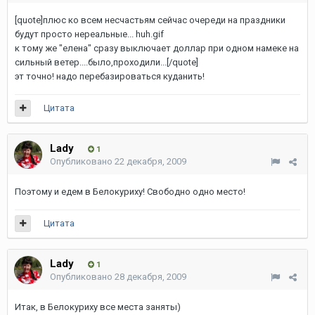
[quote]плюс ко всем несчастьям сейчас очереди на праздники
будут просто нереальные... huh.gif
к тому же "елена" сразу выключает доллар при одном намеке на
сильный ветер....было,проходили...[/quote]
эт точно! надо перебазироваться куданить!
Цитата
Lady
1
Опубликовано
22 декабря, 2009
Поэтому и едем в Белокуриху! Свободно одно место!
Цитата
Lady
1
Опубликовано
28 декабря, 2009
Итак, в Белокуриху все места заняты)