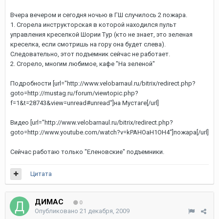
Вчера вечером и сегодня ночью в ГШ случилось 2 пожара.
1. Сгорела инструкторская в которой находился пульт
управления креселкой Шории Тур (кто не знает, это зеленая
креселка, если смотришь на гору она будет слева).
Следовательно, этот подъемник сейчас не работает.
2. Сгорело, многим любимое, кафе "На зеленой"
Подробности
[url="http://www.velobarnaul.ru/bitrix/redirect.php?
goto=http://mustag.ru/forum/viewtopic.php?
f=1&t=28743&view=unread#unread"]на Мустаге[/url]
Видео
[url="http://www.velobarnaul.ru/bitrix/redirect.php?
goto=http://www.youtube.com/watch?v=kPAHOaH1OH4"]пожара[/url]
Сейчас работаю только "Еленовские" подъемники.
Цитата
ДИМАС
0
Опубликовано
21 декабря, 2009