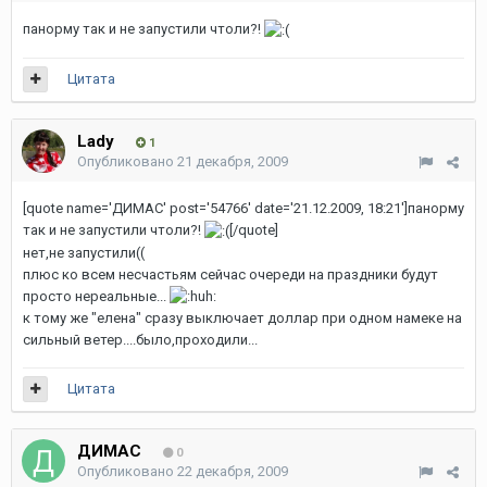
панорму так и не запустили чтоли?!
Цитата
Lady
1
Опубликовано
21 декабря, 2009
[quote name='ДИМАС' post='54766' date='21.12.2009, 18:21']панорму
так и не запустили чтоли?!
[/quote]
нет,не запустили((
плюс ко всем несчастьям сейчас очереди на праздники будут
просто нереальные...
к тому же "елена" сразу выключает доллар при одном намеке на
сильный ветер....было,проходили...
Цитата
ДИМАС
0
Опубликовано
22 декабря, 2009