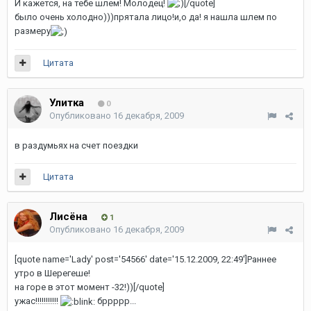
И кажется, на тебе шлем! Молодец!
[/quote]
было очень холодно)))прятала лицо!и,о да! я нашла шлем по
размеру
Цитата
Улитка
0
Опубликовано
16 декабря, 2009
в раздумьях на счет поездки
Цитата
Лисёна
1
Опубликовано
16 декабря, 2009
[quote name='Lady' post='54566' date='15.12.2009, 22:49']Раннее
утро в Шерегеше!
на горе в этот момент -32!))[/quote]
ужас!!!!!!!!!!!
бррррр...