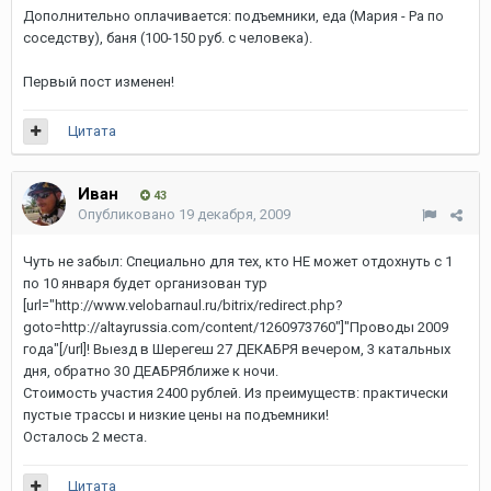
Дополнительно оплачивается: подъемники, еда (Мария - Ра по
соседству), баня (100-150 руб. с человека).
Первый пост изменен!
Цитата
Иван
43
Опубликовано
19 декабря, 2009
Чуть не забыл: Специально для тех, кто НЕ может отдохнуть с 1
по 10 января будет организован тур
[url="http://www.velobarnaul.ru/bitrix/redirect.php?
goto=http://altayrussia.com/content/1260973760"]"Проводы 2009
года"[/url]
! Выезд в Шерегеш 27 ДЕКАБРЯ вечером, 3 катальных
дня, обратно 30 ДЕАБРЯближе к ночи.
Стоимость участия 2400 рублей. Из преимуществ: практически
пустые трассы и низкие цены на подъемники!
Осталось 2 места.
Цитата