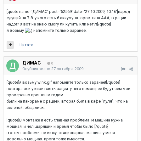
[quote name='ДИМАС' post='52569' date='27.10.2009, 10:16']народ
едущий на 7-8. у кого есть 6 аккумуляторов типа ААА, в рации
надо!? я вот не знаю смогу ли купить или нет?![/quote]
я возьму
напомните только заранее!
Цитата
ДИМАС
0
Опубликовано
27 октября, 2009
[quote]я возьму wink.gif напомните только заранее![/quote]
постараюсь у кири взять рации. у него помощнее будут чем мои.
проверенно прошлым годом.
были на панораме с рацией, вторая была в кафе "пуля", что на
зеленой. общались.
[quote]В монтаже и есть главная проблема. И машина нужна
мощная, и чел шарящий и время чтобы было.[/quote]
в этом проблемы не вижу! стационарная машина у меня
довольно мощная. проги тоже имеются.