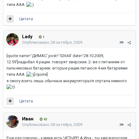
типа ААА.
Цитата
Lady
1
Опубликовано
28 октября, 2009
[quote name='ДИМАС' post='52644' date='28.10.2009,
12:59']надыбал 4 рации. говорят зверские. 2- ве с питанием от
пальчиковых батареек. вторые рации питаюся 4-мя батареями
типа ААА.
[/quote]
я смогу взять лишь обычные аккумуляторы!я спутала немного
Цитата
Иван
43
Опубликовано
28 октября, 2009
Еще раз говорю - у меня есть ЧЕТЫРЕ! А Ира - ты уже взрослая.