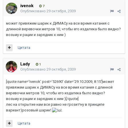
ivenok
7
Опубликовано
29 октября, 2009
может привяжем шарик к ДИМАСу на все время катания с
длинной веревочки метров 10, чтобы его издалека было видно?
возьму и рации и зарядник к ним )
Цитата
Lady
1
Опубликовано
29 октября, 2009
[quote name='ivenok' post='52690' date='29.10.2009, 8:15']может
привяжем шарик к ДИМАСу на все время катания с длинной
веревочки метров 10, чтобы его издалека было видно?
возьму и рации и зарядник к ним )[/quote]
лес на открытие нам все равно не грозит!ну в принципе
вариант)розовый шарик!
Цитата