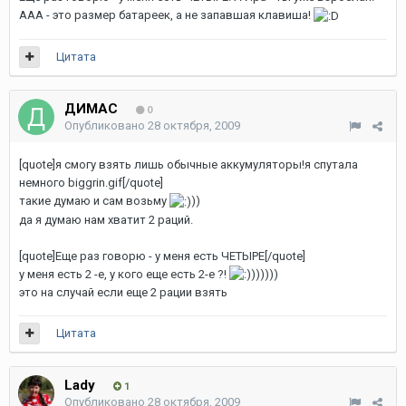
ААА - это размер батареек, а не запавшая клавиша!
Цитата
ДИМАС
0
Опубликовано
28 октября, 2009
[quote]я смогу взять лишь обычные аккумуляторы!я спутала
немного biggrin.gif[/quote]
такие думаю и сам возьму
))
да я думаю нам хватит 2 раций.
[quote]Еще раз говорю - у меня есть ЧЕТЫРЕ[/quote]
у меня есть 2 -е, у кого еще есть 2-е ?!
))))))
это на случай если еще 2 рации взять
Цитата
Lady
1
Опубликовано
28 октября, 2009