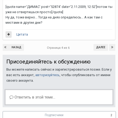
[quote name='ДИМАС' post='52874' date='2.11.2009, 12:52']потом ты
уже не отвертишься просто[/quote]
Ну да, тоже верно... Тогда на днях определюсь... А как там с
местами в другие дни?
Цитата
НАЗАД
ДАЛЕЕ
Страница 4 из 6
Присоединяйтесь к обсуждению
Вы можете написать сейчас и зарегистрироваться позже. Если у
вас есть аккаунт,
авторизуйтесь
, чтобы опубликовать от имени
своего аккаунта.
Ответить в этой теме...
Подписчики
2