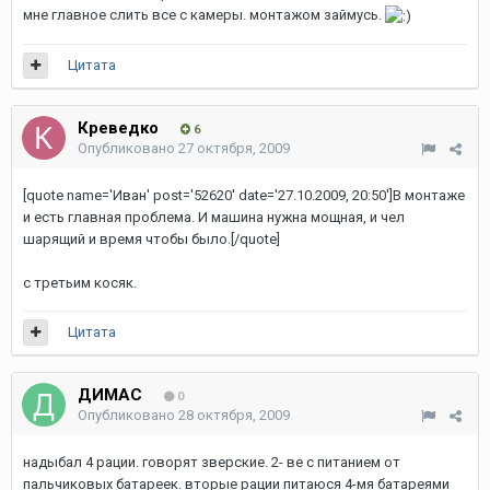
мне главное слить все с камеры. монтажом займусь.
Цитата
Креведко
6
Опубликовано
27 октября, 2009
[quote name='Иван' post='52620' date='27.10.2009, 20:50']В монтаже
и есть главная проблема. И машина нужна мощная, и чел
шарящий и время чтобы было.[/quote]
с третьим косяк.
Цитата
ДИМАС
0
Опубликовано
28 октября, 2009
надыбал 4 рации. говорят зверские. 2- ве с питанием от
пальчиковых батареек. вторые рации питаюся 4-мя батареями