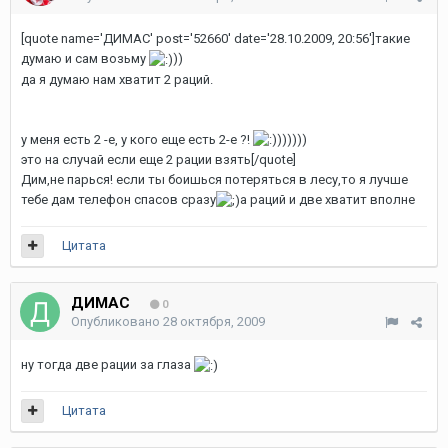
[quote name='ДИМАС' post='52660' date='28.10.2009, 20:56']такие
думаю и сам возьму
))
да я думаю нам хватит 2 раций.
у меня есть 2 -е, у кого еще есть 2-е ?!
))))))
это на случай если еще 2 рации взять[/quote]
Дим,не парься! если ты боишься потеряться в лесу,то я лучше
тебе дам телефон спасов сразу
а раций и две хватит вполне
Цитата
ДИМАС
0
Опубликовано
28 октября, 2009
ну тогда две рации за глаза
Цитата