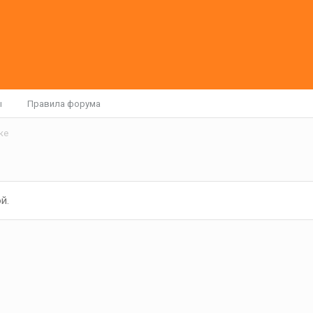
ы
Правила форума
ке
й.