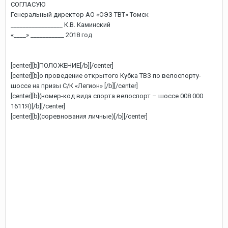
СОГЛАСУЮ
Генеральный директор АО «ОЭЗ ТВТ» Томск
_________________ К.В. Каминский
«____» ___________ 2018 год
[center][b]ПОЛОЖЕНИЕ[/b][/center]
[center][b]о проведение открытого Кубка ТВЗ по велоспорту-
шоссе на призы С/К «Легион» [/b][/center]
[center][b](номер-код вида спорта велоспорт – шоссе 008 000
1611Я)[/b][/center]
[center][b](соревнования личные)[/b][/center]