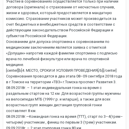
Участие в соревнованиях осуществляется только при наличии
договора (оригинала) о страховании от несчастных случаев,
жизни и здоровья, который предоставляется в мандатную
комиссию. Страхование участников может производиться за
счет бюджетных и внебюджетных средств в соответствии с
действующим законодательством Российской Федерации и
субъектов Российской Федерации.
Основанием для допуска спортсмена к соревнованиям по
медицинским заключениям является заявка с отметкой
«Допущен» напротив каждой фамилии спортсмена с подписью
врача по лечебной физкультуре или врача по спортивной
медицине.
[center][b]4. МЕСТО, СРОКИ И УСЛОВИЯ ПРОВЕДЕНИЯ[/b][/center]
Соревнования проводятся в два этапа 08–09 сентября 2018 года
в г.Томске на территории «ТВЗ» г.Томска проспект Развития 3.
08.09.2018г. – 1 этап индивидуальная гонка на время с
раздельным стартом на 12 км. Для возрастной группы мужчины
на велосипедах МТБ (1999 г.р. и мларше), а также для всех
возрастных групп женщин дистанция групповой гонки
составляет 8 км.
08.09.2018г.—Командная гонка на время (ТТТ), старт по 3–4(трем–
четырем) участникам , финиш по первым 3 (трем) участникам.
09.09.2018г. – 2 этап групповая гонка 80 км.