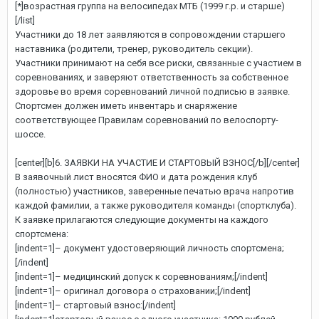
[*]возрастная группа на велосипедах МТБ (1999 г.р. и старше)
[/list]
Участники до 18 лет заявляются в сопровождении старшего
наставника (родители, тренер, руководитель секции).
Участники принимают на себя все риски, связанные с участием в
соревнованиях, и заверяют ответственность за собственное
здоровье во время соревнований личной подписью в заявке.
Спортсмен должен иметь инвентарь и снаряжение
соответствующее Правилам соревнований по велоспорту-
шоссе.
[center][b]6. ЗАЯВКИ НА УЧАСТИЕ И СТАРТОВЫЙ ВЗНОС[/b][/center]
В заявочный лист вносятся ФИО и дата рождения клуб
(полностью) участников, заверенные печатью врача напротив
каждой фамилии, а также руководителя команды (спортклуба).
К заявке прилагаются следующие документы на каждого
спортсмена:
[indent=1]– документ удостоверяющий личность спортсмена;
[/indent]
[indent=1]– медицинский допуск к соревнованиям;[/indent]
[indent=1]– оригинал договора о страховании;[/indent]
[indent=1]– стартовый взнос:[/indent]