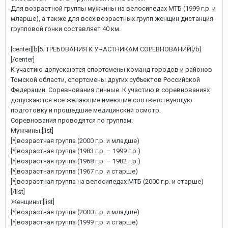
Для возрастной группы мужчины на велосипедах МТБ (1999 г.р. и
мларше), а также для всех возрастных групп женщин дистанция
групповой гонки составляет 40 км.
[center][b]5. ТРЕБОВАНИЯ К УЧАСТНИКАМ СОРЕВНОВАНИЙ[/b]
[/center]
К участию допускаются спортсмены команд городов и районов
Томской области, спортсмены других субъектов Российской
Федерации. Соревнования личные. К участию в соревнованиях
допускаются все желающие имеющие соответствующую
подготовку и прошедшие медицинский осмотр.
Соревнования проводятся по группам:
Мужчины:[list]
[*]возрастная группа (2000 г.р. и младше)
[*]возрастная группа (1983 г.р. – 1999 г.р.)
[*]возрастная группа (1968 г.р. – 1982 г.р.)
[*]возрастная группа (1967 г.р. и старше)
[*]возрастная группа на велосипедах МТБ (2000 г.р. и старше)
[/list]
Женщины:[list]
[*]возрастная группа (2000 г.р. и младше)
[*]возрастная группа (1999 г.р. и старше)