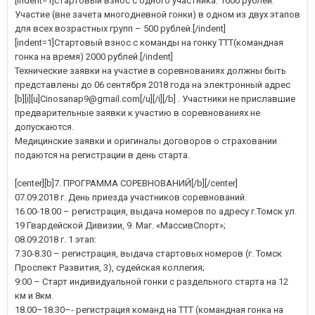
[indent=1]стартовый взнос с одного участника: 1000 рублей.
Участие (вне зачета многодневной гонки) в одном из двух этапов
для всех возрастных групп – 500 рублей.[/indent]
[indent=1]Стартовый взнос с команды на гонку ТТТ(командная
гонка на время) 2000 рублей.[/indent]
Технические заявки на участие в соревнованиях должны быть
представлены до 06 сентября 2018 года на электронный адрес
[b][i][u]Cinosanap9@gmail.com[/u][/i][/b] . Участники не приславшие
предварительные заявки к участию в соревнованиях не
допускаются.
Медицинские заявки и оригиналы договоров о страховании
подаются на регистрации в день старта.
[center][b]7. ПРОГРАММА СОРЕВНОВАНИЙ[/b][/center]
07.09.2018 г. День приезда участников соревнований.
16.00-18.00 – регистрация, выдача номеров по адресу г.Томск ул.
19 Гвардейской Дивизии, 9. Маг. «МассивСпорт»;
08.09.2018 г. 1 этап:
7.30-8.30 – регистрация, выдача стартовых номеров (г. Томск
Проспект Развития, 3), судейская коллегия;
9:00 – Старт индивидуальной гонки с раздельного старта на 12
км и 8км.
18.00–18.30–- регистрация команд на ТТТ (командная гонка на