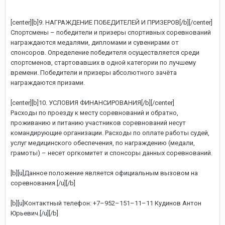
[center][b]9. НАГРАЖДЕНИЕ ПОБЕДИТЕЛЕЙ И ПРИЗЕРОВ[/b][/center]
Спортсмены – победители и призеры спортивных соревнований
награждаются медалями, дипломами и сувенирами от
спонсоров. Определение победителя осуществляется среди
спортсменов, стартовавших в одной категории по лучшему
времени. Победители и призеры абсолютного зачёта
награждаются призами.
[center][b]10. УСЛОВИЯ ФИНАНСИРОВАНИЯ[/b][/center]
Расходы по проезду к месту соревнований и обратно,
проживанию и питанию участников соревнований несут
командирующие организации. Расходы по оплате работы судей,
услуг медицинского обеспечения, по награждению (медали,
грамоты) – несет оргкомитет и спонсоры данных соревнований.
[b][u]Данное положение является официальным вызовом на
соревнования.[/u][/b]
[b][u]Контактный телефон: +7–952–151–11–11 Кудинов Антон
Юрьевич.[/u][/b]