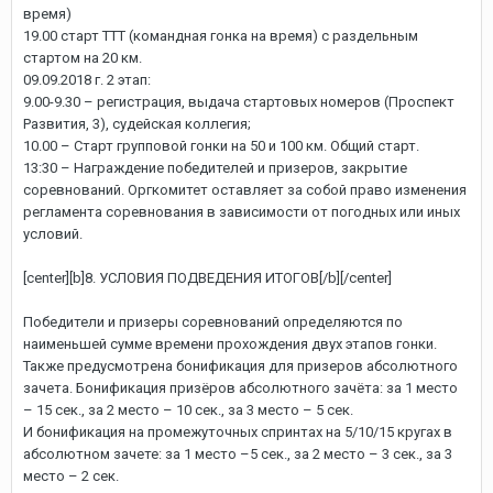
время)
19.00 старт ТТТ (командная гонка на время) с раздельным
стартом на 20 км.
09.09.2018 г. 2 этап:
9.00-9.30 – регистрация, выдача стартовых номеров (Проспект
Развития, 3), судейская коллегия;
10.00 – Старт групповой гонки на 50 и 100 км. Общий старт.
13:30 – Награждение победителей и призеров, закрытие
соревнований. Оргкомитет оставляет за собой право изменения
регламента соревнования в зависимости от погодных или иных
условий.
[center][b]8. УСЛОВИЯ ПОДВЕДЕНИЯ ИТОГОВ[/b][/center]
Победители и призеры соревнований определяются по
наименьшей сумме времени прохождения двух этапов гонки.
Также предусмотрена бонификация для призеров абсолютного
зачета. Бонификация призёров абсолютного зачёта: за 1 место
– 15 сек., за 2 место – 10 сек., за 3 место – 5 сек.
И бонификация на промежуточных спринтах на 5/10/15 кругах в
абсолютном зачете: за 1 место –5 сек., за 2 место – 3 сек., за 3
место – 2 сек.