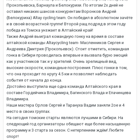
Прокопьевска, Барнаула и Белокурихи. По итогам 2х дней не
оставил никаких шансов конкурентам Воронков Андрей
(Белокуриха) Altay cycling team. Он победил в абсолютном зачёте
и в своей возрастной группе! Второй ращ подряд в этом году
победа из Томска унзжает в Алтайский край!
Также Андрей выиграл командную гонку на время в составе
алтайской команды Altaycycling team- Масленников Сергея и
Андреева Дмитрия (Прокопьевск). Стоит отметить, командная
гонка в Сибири проводилась впервые и вызвала бурю эмоций
как у участников так и у зрителей. Очень зрелищный вид,
высокие скорости, командные построения. Плюс гонки в том,
что она проходит по кругу 4.5 км и позволяет наблюдать
события от начала до конца.
Достойно выступила еще одна команда Алтайского края в
составе Гордейчика Владимира, Багинского Влада и Епачинцева
Владимира.
Наши мастера Орлов Сергей и Тарануха Вадим заняли 2ое и 4
место в своих группах.
На сегодня томские старты являются лучшими в Сибири. На
следующий год организаторы обещают еще более насыщенную
программу и 3 старта за сезон. С нетерпением ждём! Любите
спорт!