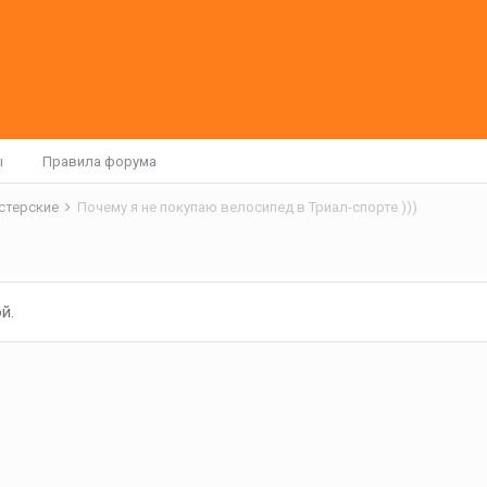
ы
Правила форума
астерские
Почему я не покупаю велосипед в Триал-спорте )))
й.