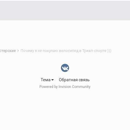
астерские
Почему я не покупаю велосипед в Триал-спорте )))
Тема
Обратная связь
Powered by Invision Community