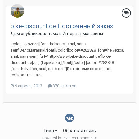
bike-discount.de Постоянный заказ
Дим
опубликовал тема в
Интернет магазины
[color=#282828][font=helvetica, arial, sans-
serif]Веломагазин[/font][/color][color=#282828][font=helvetica,
arial, sans-serif] [url="http://www.bike-discount.de"]bike-
discount.de[/url] (Германия)[/font][/color] [color=#282828]
[font=helvetica, arial, sans-serif]В этой теме постоянно
собирается зак...
9 апреля, 2013
370 ответов
Тема
Обратная связь
Powered by Invision Community