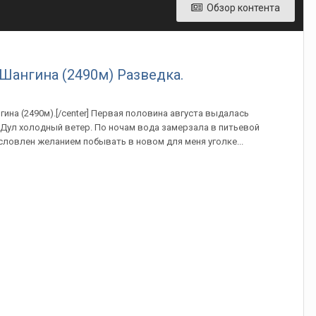
Обзор контента
 Шангина (2490м) Разведка.
ангина (2490м).[/center] Первая половина августа выдалась
 Дул холодный ветер. По ночам вода замерзала в питьевой
словлен желанием побывать в новом для меня уголке...