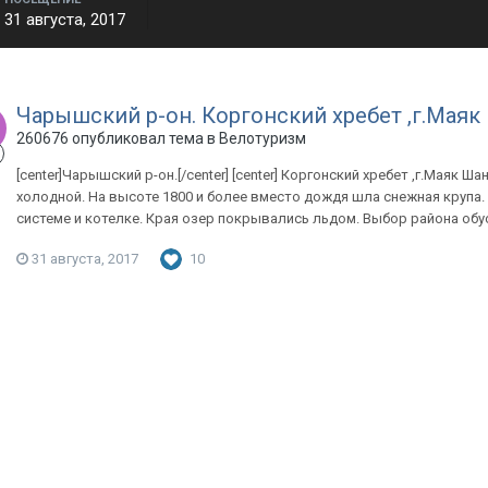
31 августа, 2017
Чарышский р-он. Коргонский хребет ,г.Маяк
260676
опубликовал тема в
Велотуризм
[center]Чарышский р-он.[/center] [center] Коргонский хребет ,г.Маяк Ш
холодной. На высоте 1800 и более вместо дождя шла снежная крупа.
системе и котелке. Края озер покрывались льдом. Выбор района обу
31 августа, 2017
10