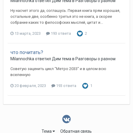
Milannochka
ответил
Дим
тема в
Разговоры о разном
Ну насчет этого да, соглашусь. Первая книга прям хорошая,
остальные две, особенно третья это не книга, а скорее
собрание каких то философских мыслей, цитат и...
13 марта, 2023
193 ответа
2
что почитать?
Milannochka
ответил
Дим
тема в
Разговоры о разном
Советую заценить цикл "Метро 2033" и в целом всю
вселенную
20 февраля, 2023
193 ответа
1
Тема
Обратная связь