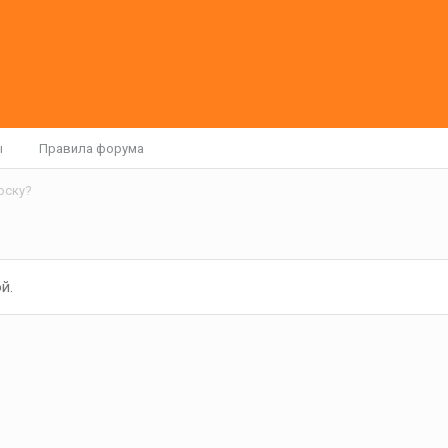
ы
Правила форума
оску?
й.